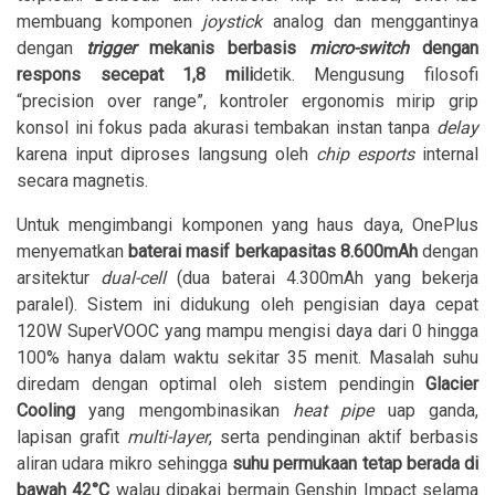
membuang komponen
joystick
analog dan menggantinya
dengan
trigger
mekanis berbasis
micro-switch
dengan
respons secepat 1,8 mili
detik. Mengusung filosofi
“precision over range”, kontroler ergonomis mirip grip
konsol ini fokus pada akurasi tembakan instan tanpa
delay
karena input diproses langsung oleh
chip esports
internal
secara magnetis.
Untuk mengimbangi komponen yang haus daya, OnePlus
menyematkan
baterai masif berkapasitas 8.600mAh
dengan
arsitektur
dual-cell
(dua baterai 4.300mAh yang bekerja
paralel). Sistem ini didukung oleh pengisian daya cepat
120W SuperVOOC yang mampu mengisi daya dari 0 hingga
100% hanya dalam waktu sekitar 35 menit. Masalah suhu
diredam dengan optimal oleh sistem pendingin
Glacier
Cooling
yang mengombinasikan
heat pipe
uap ganda,
lapisan grafit
multi-layer
, serta pendinginan aktif berbasis
aliran udara mikro sehingga
suhu permukaan tetap berada di
bawah 42°C
walau dipakai bermain Genshin Impact selama