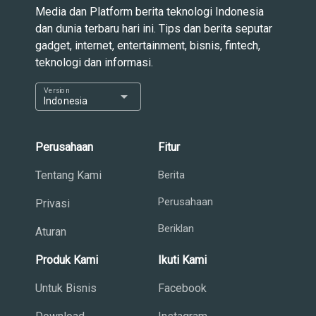
Media dan Platform berita teknologi Indonesia
dan dunia terbaru hari ini. Tips dan berita seputar
gadget, internet, entertainment, bisnis, fintech,
teknologi dan informasi.
Version
arrow_drop_down
Indonesia
Perusahaan
Fitur
Tentang Kami
Berita
Perusahaan
Privasi
Beriklan
Aturan
Produk Kami
Ikuti Kami
Untuk Bisnis
Facebook