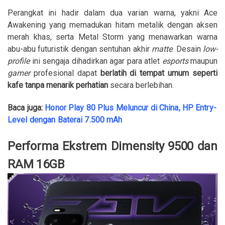
Perangkat ini hadir dalam dua varian warna, yakni Ace
Awakening yang memadukan hitam metalik dengan aksen
merah khas, serta Metal Storm yang menawarkan warna
abu-abu futuristik dengan sentuhan akhir
matte
. Desain
low-
profile
ini sengaja dihadirkan agar para atlet
esports
maupun
gamer
profesional dapat
berlatih di tempat umum seperti
kafe tanpa menarik perhatian
secara berlebihan.
Baca juga:
Honor Play 80 Plus Meluncur di China, HP Entry-
Level dengan Baterai 7.500 mAh
Performa Ekstrem Dimensity 9500 dan
RAM 16GB