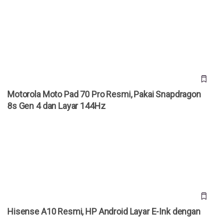
Motorola Moto Pad 70 Pro Resmi, Pakai Snapdragon 8s
Gen 4 dan Layar 144Hz
Motorola Moto Pad 70 Pro Resmi, Pakai Snapdragon
8s Gen 4 dan Layar 144Hz
Hisense A10 Resmi, HP Android Layar E-Ink dengan
Aksesori LCD Magnetik
Hisense A10 Resmi, HP Android Layar E-Ink dengan