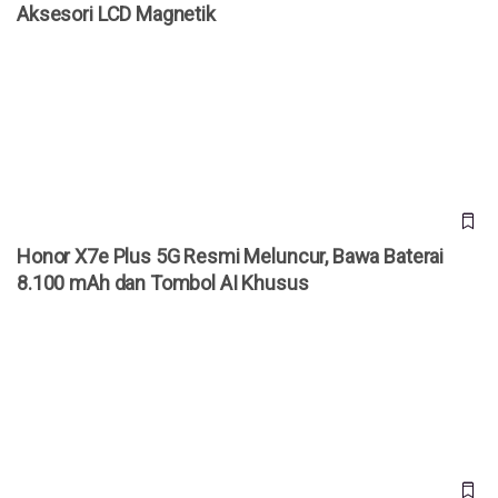
Aksesori LCD Magnetik
Honor X7e Plus 5G Resmi Meluncur, Bawa Baterai 8.100
mAh dan Tombol AI Khusus
Honor X7e Plus 5G Resmi Meluncur, Bawa Baterai
8.100 mAh dan Tombol AI Khusus
Redmi Note 17 & Redmi Note 17 Pro Resmi Meluncur,
Baterai 9.000 mAh Mulai Rp 3 Jutaan