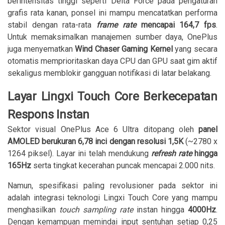
berintensitas tinggi seperti Delta Force pada pengaturan
grafis rata kanan, ponsel ini mampu mencatatkan performa
stabil dengan rata-rata
frame rate
mencapai 164,7 fps
.
Untuk memaksimalkan manajemen sumber daya, OnePlus
juga menyematkan
Wind Chaser Gaming Kernel
yang secara
otomatis memprioritaskan daya CPU dan GPU saat gim aktif
sekaligus memblokir gangguan notifikasi di latar belakang.
Layar Lingxi Touch Core Berkecepatan
Respons Instan
Sektor visual OnePlus Ace 6 Ultra ditopang oleh
panel
AMOLED berukuran 6,78 inci dengan resolusi 1,5K
(~2780 x
1264 piksel). Layar ini telah mendukung
refresh rate
hingga
165Hz
serta tingkat kecerahan puncak mencapai 2.000 nits.
Namun, spesifikasi paling revolusioner pada sektor ini
adalah integrasi teknologi Lingxi Touch Core yang mampu
menghasilkan
touch sampling rate
instan hingga
4000Hz
.
Dengan kemampuan memindai input sentuhan setiap 0,25