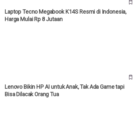
Laptop Tecno Megabook K14S Resmi di Indonesia,
Harga Mulai Rp 8 Jutaan
Lenovo Bikin HP AI untuk Anak, Tak Ada Game tapi Bisa
Dilacak Orang Tua
Lenovo Bikin HP AI untuk Anak, Tak Ada Game tapi
Bisa Dilacak Orang Tua
Lupa Password? Ini 5 Cara Melihat Sandi Tersimpan di HP
dan Laptop