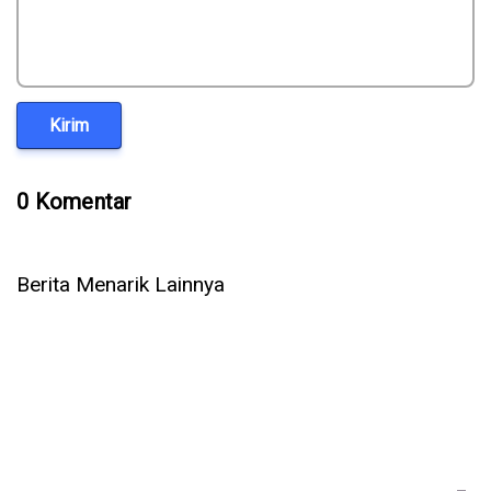
Kirim
0 Komentar
Berita Menarik Lainnya
Laptop Tecno Megabook K14S Resmi di Indonesia, Harga
Mulai Rp 8 Jutaan