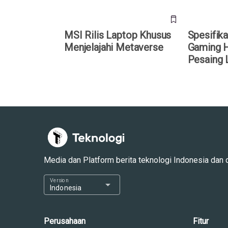
MSI Rilis Laptop Khusus
Spesifik
Menjelajahi Metaverse
Gaming 
Pesaing 
Media dan Platform berita teknologi Indonesia dan dun
Version
arrow_drop_down
Indonesia
Perusahaan
Fitur