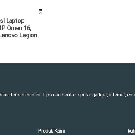
asi Laptop
HP Omen 16,
Lenovo Legion
ia terbaru hari ini. Tips dan berita seputar gadget, internet, ente
Produk Kami
Ikut