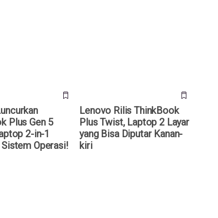
curkan ThinkBook
Lenovo Rilis ThinkBook Plus
Hybrid, Laptop 2-in-
Twist, Laptop 2 Layar yang Bisa
 Sistem Operasi!
Diputar Kanan-kiri
uncurkan
Lenovo Rilis ThinkBook
k Plus Gen 5
Plus Twist, Laptop 2 Layar
aptop 2-in-1
yang Bisa Diputar Kanan-
 Sistem Operasi!
kiri
i Laptop Gaming HP
Pesaing Lenovo