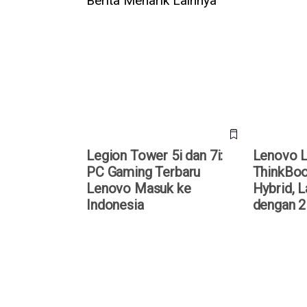
Berita Menarik Lainnya
Legion Tower 5i dan 7i: PC
Lenovo Lun
Gaming Terbaru Lenovo Masuk
Plus Gen 5 
ke Indonesia
1 dengan 2
Legion Tower 5i dan 7i:
Lenovo L
PC Gaming Terbaru
ThinkBoo
Lenovo Masuk ke
Hybrid, L
Indonesia
dengan 2
MSI Rilis Laptop Khusus
Spesifikas
Menjelajahi Metaverse
Omen 16, 
Legion