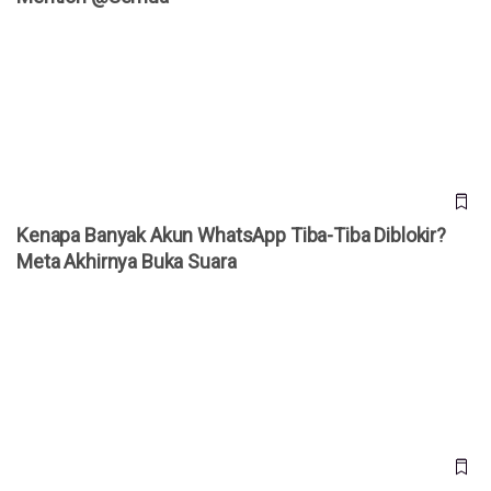
Kenapa Banyak Akun WhatsApp Tiba-Tiba Diblokir? Meta
Akhirnya Buka Suara
Kenapa Banyak Akun WhatsApp Tiba-Tiba Diblokir?
Meta Akhirnya Buka Suara
Daftar Harga iPhone Resmi di Indonesia Agustus 2026,
iPhone 17 Pro Kini Lebih Murah