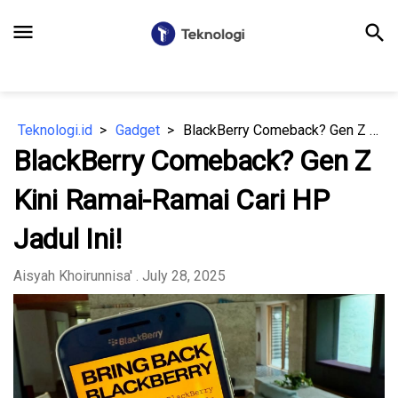
menu
search
Teknologi.id
Gadget
BlackBerry Comeback? Gen Z Kini Ramai-Ramai Cari HP Jadul Ini!
BlackBerry Comeback? Gen Z
Kini Ramai-Ramai Cari HP
Jadul Ini!
Aisyah Khoirunnisa'
. July 28, 2025