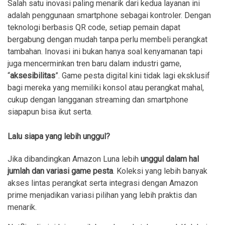
Salah satu inovasi paling menarik dari kedua layanan ini
adalah penggunaan smartphone sebagai kontroler. Dengan
teknologi berbasis QR code, setiap pemain dapat
bergabung dengan mudah tanpa perlu membeli perangkat
tambahan. Inovasi ini bukan hanya soal kenyamanan tapi
juga mencerminkan tren baru dalam industri game,
“
aksesibilitas
”. Game pesta digital kini tidak lagi eksklusif
bagi mereka yang memiliki konsol atau perangkat mahal,
cukup dengan langganan streaming dan smartphone
siapapun bisa ikut serta.
Lalu siapa yang lebih unggul?
Jika dibandingkan Amazon Luna lebih
unggul dalam hal
jumlah dan variasi game pesta
. Koleksi yang lebih banyak
akses lintas perangkat serta integrasi dengan Amazon
prime menjadikan variasi pilihan yang lebih praktis dan
menarik.