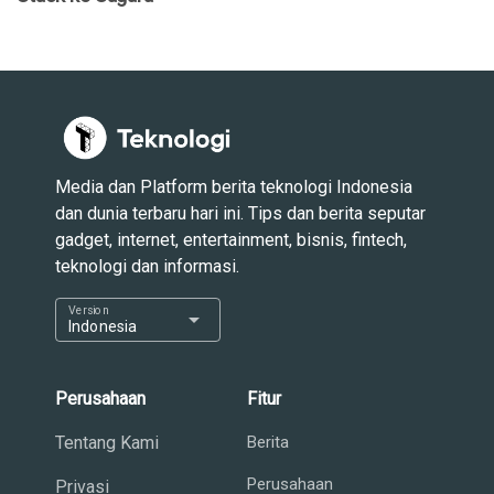
Media dan Platform berita teknologi Indonesia
dan dunia terbaru hari ini. Tips dan berita seputar
gadget, internet, entertainment, bisnis, fintech,
teknologi dan informasi.
Version
arrow_drop_down
Indonesia
Perusahaan
Fitur
Tentang Kami
Berita
Perusahaan
Privasi