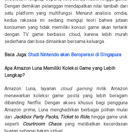
Dengan demikian pelanggan mendapatkan nilai tambah dari
satu platform yang multifungsi. Menurut analisis omdia,
kedua raksasa ini sedang menguji teori bahwa jutaan
konsumen yang tidak memiliki konsol game akan tertarik
dengan TV game berbasis cloud, karena lebih murah
sederhana dan bisa dimainkan bersama keluarga.
Baca Juga:
Studi Nintendo akan Beroperasi di SIngapura
Apa Amazon Luna Memiliki Koleksi Game yang Lebih
Lengkap?
Amazon Luna, layanan
cloud gaming
milik Amazon
menawarkan koleksi game pesta yang lebih beragam
dibanding Netflix. Dengan akses khusus bagi pengguna
Amazon prime, Luna menghadirkan berbagai pilihan mulai
dari
J
ackbox Party Packs, Ticket to Ride
, hingga game unik
seperti
Courtroom Chaos
yang melibatkan kecerdasan
buatan sebagai hakim virtual.