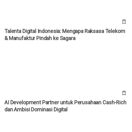
Talenta Digital Indonesia: Mengapa Raksasa Telekom
& Manufaktur Pindah ke Sagara
AI Development Partner untuk Perusahaan Cash-Rich dan
Ambisi Dominasi Digital
AI Development Partner untuk Perusahaan Cash-Rich
dan Ambisi Dominasi Digital
Backend Intelligence Sagara, solusi cerdas untuk proyek AI
yang lebih hemat