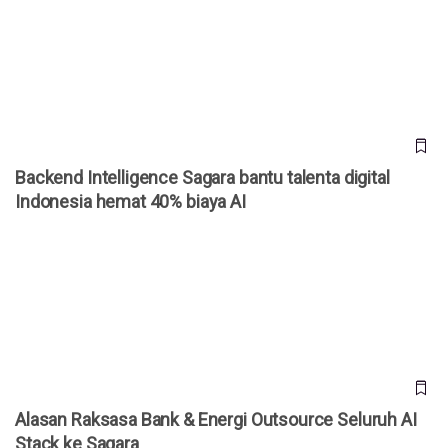
Backend Intelligence Sagara bantu talenta digital Indonesia
hemat 40% biaya AI
Backend Intelligence Sagara bantu talenta digital
Indonesia hemat 40% biaya AI
Alasan Raksasa Bank & Energi Outsource Seluruh AI Stack
ke Sagara
Alasan Raksasa Bank & Energi Outsource Seluruh AI
Stack ke Sagara