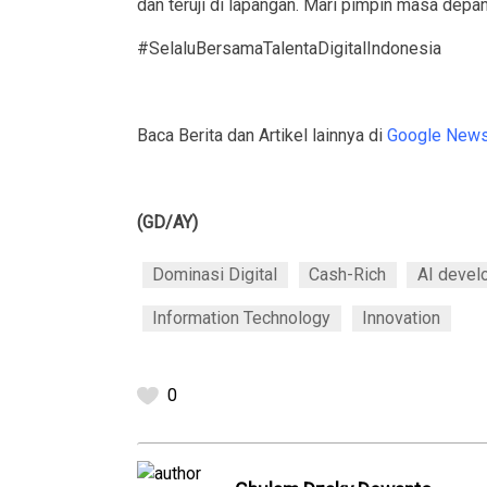
dan teruji di lapangan. Mari pimpin masa depa
#SelaluBersamaTalentaDigitalIndonesia
Baca Berita dan Artikel lainnya di
Google New
(GD/AY)
Dominasi Digital
Cash-Rich
AI devel
Information Technology
Innovation
0