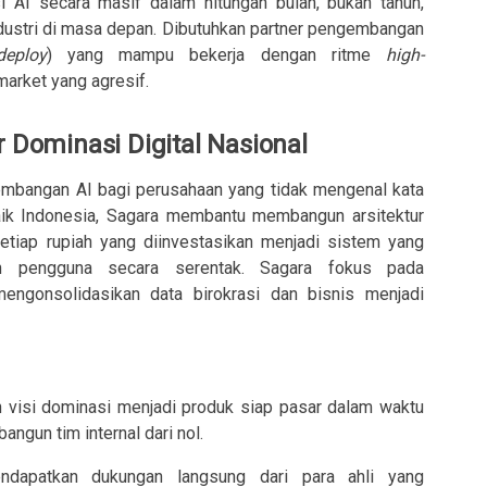
AI secara masif dalam hitungan bulan, bukan tahun,
dustri di masa depan. Dibutuhkan partner pengembangan
deploy
) yang mampu bekerja dengan ritme
high-
arket yang agresif.
r Dominasi Digital Nasional
embangan AI bagi perusahaan yang tidak mengenal kata
erbaik Indonesia, Sagara membantu membangun arsitektur
etiap rupiah yang diinvestasikan menjadi sistem yang
an pengguna secara serentak. Sagara fokus pada
gonsolidasikan data birokrasi dan bisnis menjadi
 visi dominasi menjadi produk siap pasar dalam waktu
ngun tim internal dari nol.
ndapatkan dukungan langsung dari para ahli yang