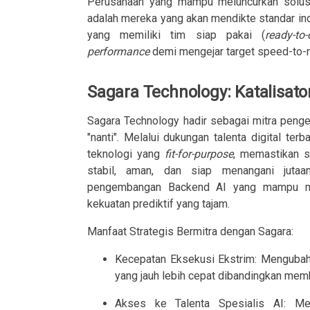
Perusahaan yang mampu meluncurkan solusi 
adalah mereka yang akan mendikte standar in
yang memiliki tim siap pakai (
ready-to-
performance
demi mengejar target speed-to-m
Sagara Technology: Katalisato
Sagara Technology hadir sebagai mitra peng
"nanti". Melalui dukungan talenta digital t
teknologi yang
fit-for-purpose
, memastikan s
stabil, aman, dan siap menangani juta
pengembangan Backend AI yang mampu men
kekuatan prediktif yang tajam.
Manfaat Strategis Bermitra dengan Sagara:
Kecepatan Eksekusi Ekstrim: Mengubah
yang jauh lebih cepat dibandingkan memba
Akses ke Talenta Spesialis AI: Me