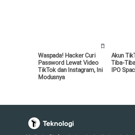
Waspada! Hacker Curi
Akun TikTo
Password Lewat Video TikTok
Tiba Muncul
dan Instagram, Ini Modusnya
SpaceX?
Waspada! Hacker Curi
Akun Tik
Password Lewat Video
Tiba-Tiba
TikTok dan Instagram, Ini
IPO Spa
Modusnya