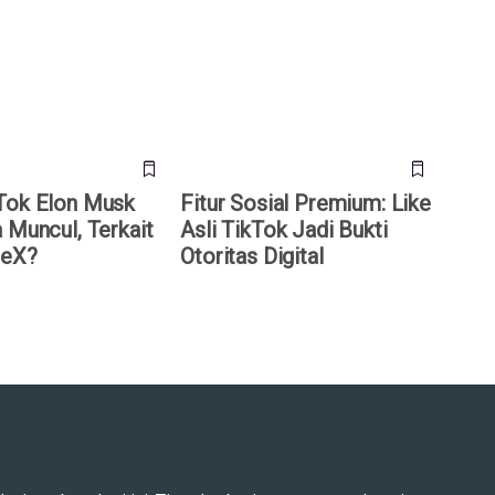
k Elon Musk Tiba-
Fitur Sosial Premium: Like Asli
, Terkait IPO
TikTok Jadi Bukti Otoritas
Digital
Tok Elon Musk
Fitur Sosial Premium: Like
 Muncul, Terkait
Asli TikTok Jadi Bukti
ceX?
Otoritas Digital