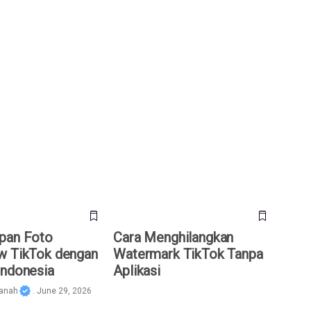
n Foto Slideshow
Cara Menghilangkan Watermark
gan SnapTik
TikTok Tanpa Aplikasi
pan Foto
Cara Menghilangkan
w TikTok dengan
Watermark TikTok Tanpa
Indonesia
Aplikasi
janah
. June 29, 2026