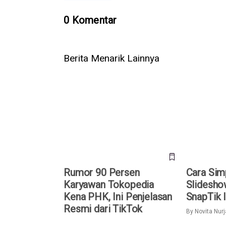
0 Komentar
Berita Menarik Lainnya
Rumor 90 Persen Karyawan
Cara Simpa
Tokopedia Kena PHK, Ini
TikTok den
Penjelasan Resmi dari TikTok
Indonesia
Rumor 90 Persen
Cara Sim
Karyawan Tokopedia
Slidesho
Kena PHK, Ini Penjelasan
SnapTik 
Resmi dari TikTok
By
Novita Nur