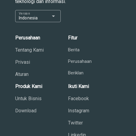
teknologi dan informasi.
Version
arrow_drop_down
Indonesia
Perusahaan
Fitur
Tentang Kami
Berita
Perusahaan
Privasi
Beriklan
Aturan
Produk Kami
Ikuti Kami
Untuk Bisnis
Facebook
Download
Instagram
Twitter
Linkedin