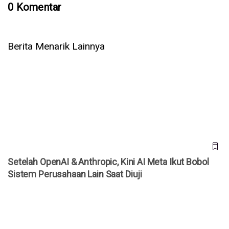
0 Komentar
Berita Menarik Lainnya
Setelah OpenAI & Anthropic, Kini AI Meta Ikut Bobol Sistem
Perusahaan Lain Saat Diuji
Setelah OpenAI & Anthropic, Kini AI Meta Ikut Bobol
Sistem Perusahaan Lain Saat Diuji
WhatsApp Rilis 3 Fitur Baru untuk Grup, Kini Bisa Mention
@Semua