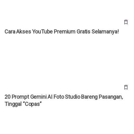
Cara Akses YouTube Premium Gratis Selamanya!
20 Prompt Gemini AI Foto Studio Bareng Pasangan, Tinggal
“Copas”
20 Prompt Gemini AI Foto Studio Bareng Pasangan,
Tinggal “Copas”
Bocoran iPhone Ultra Terungkap, HP Lipat Pertama Apple
Dibanderol Rp 50 Juta