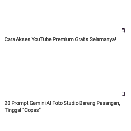
Cara Akses YouTube Premium Gratis Selamanya!
20 Prompt Gemini AI Foto Studio Bareng Pasangan, Tinggal
“Copas”
20 Prompt Gemini AI Foto Studio Bareng Pasangan,
Tinggal “Copas”
Bocoran iPhone Ultra Terungkap, HP Lipat Pertama Apple