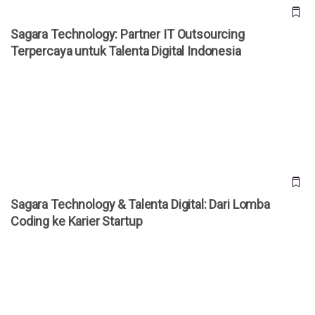
Sagara Technology: Partner IT Outsourcing
Terpercaya untuk Talenta Digital Indonesia
Sagara Technology & Talenta Digital: Dari Lomba Coding ke
Karier Startup
Sagara Technology & Talenta Digital: Dari Lomba
Coding ke Karier Startup
Kisah Sukses Larry Ridwan di Industri Cold Chain Bersama
Fresh Factory