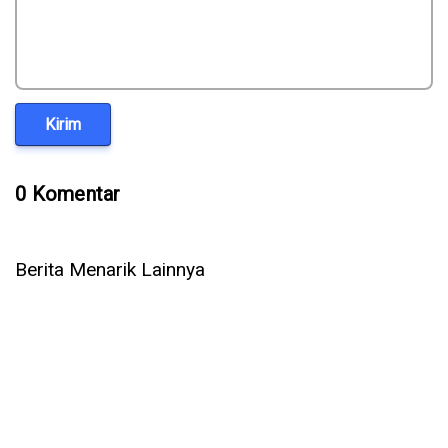
Kirim
0 Komentar
Berita Menarik Lainnya
Sagara Technology: Partner IT Outsourcing Terpercaya untuk
Talenta Digital Indonesia