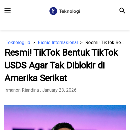
menu
search
Teknologi.id
Bisnis Internasional
Resmi! TikTok Bentuk TikTok USDS Agar Tak Diblokir di Amerika Serikat
Resmi! TikTok Bentuk TikTok
USDS Agar Tak Diblokir di
Amerika Serikat
Irmanon Riandina
. January 23, 2026