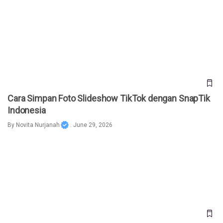
Cara Simpan Foto Slideshow TikTok dengan SnapTik
Indonesia
Cara Simpan Foto Slideshow TikTok dengan SnapTik
Indonesia
By
Novita Nurjanah
. June 29, 2026
Cara Menghilangkan Watermark TikTok Tanpa Aplikasi