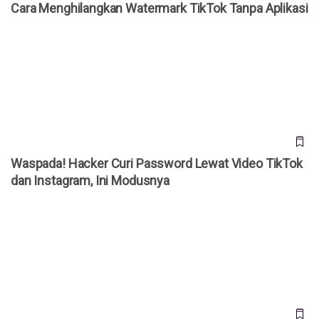
Cara Menghilangkan Watermark TikTok Tanpa Aplikasi
Waspada! Hacker Curi Password Lewat Video TikTok dan
Instagram, Ini Modusnya
Waspada! Hacker Curi Password Lewat Video TikTok
dan Instagram, Ini Modusnya
Viral di China! AI Profesor Ini Dipakai Anak Muda untuk
Hadapi Tekanan Orangtua