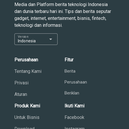
Media dan Platform berita teknologi Indonesia
dan dunia terbaru hari ini. Tips dan berita seputar
gadget, internet, entertainment, bisnis, fintech,
teknologi dan informasi.
Version
arrow_drop_down
Indonesia
Perusahaan
Fitur
Tentang Kami
Berita
Perusahaan
Privasi
Beriklan
Aturan
Produk Kami
Ikuti Kami
Untuk Bisnis
Facebook
Download
Instagram