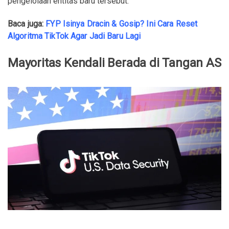
pengelolaan entitas baru tersebut.
Baca juga:
FYP Isinya Dracin & Gosip? Ini Cara Reset
Algoritma TikTok Agar Jadi Baru Lagi
Mayoritas Kendali Berada di Tangan AS