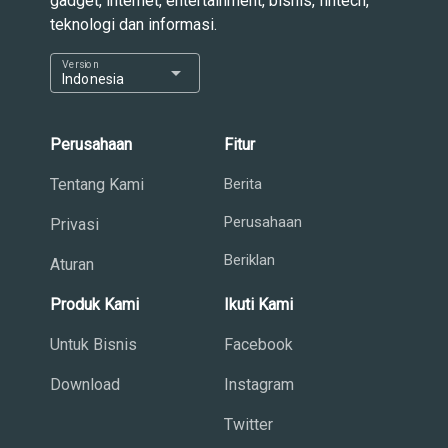
gadget, internet, entertainment, bisnis, fintech,
teknologi dan informasi.
Version
arrow_drop_down
Indonesia
Perusahaan
Fitur
Tentang Kami
Berita
Perusahaan
Privasi
Beriklan
Aturan
Produk Kami
Ikuti Kami
Untuk Bisnis
Facebook
Download
Instagram
Twitter