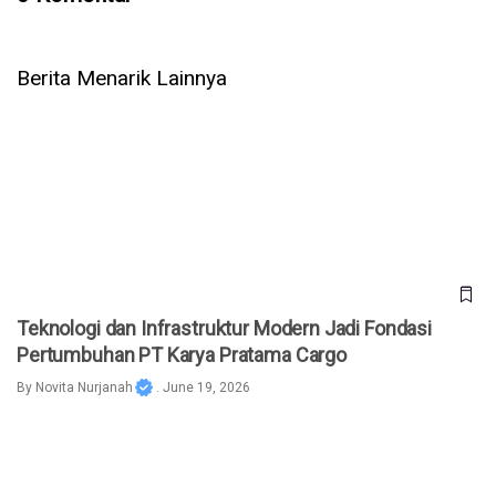
Berita Menarik Lainnya
Teknologi dan Infrastruktur Modern Jadi Fondasi
Pertumbuhan PT Karya Pratama Cargo
Teknologi dan Infrastruktur Modern Jadi Fondasi
Pertumbuhan PT Karya Pratama Cargo
By
Novita Nurjanah
. June 19, 2026
AI Automation untuk Bisnis Indonesia: Strategi Otomatisasi
Alur Kerja di 2026