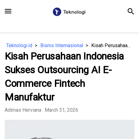
menu
search
Teknologi.id
Bisnis Internasional
Kisah Perusahaan Indonesia Sukses Outsourcing AI E-Commerce Fintech Manufaktur
Kisah Perusahaan Indonesia
Sukses Outsourcing AI E-
Commerce Fintech
Manufaktur
⁠Adimas Herviana
. March 31, 2026