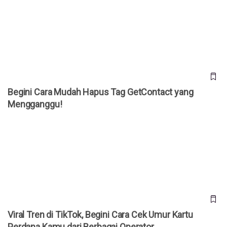
Begini Cara Mudah Hapus Tag GetContact yang
Mengganggu!
Begini Cara Mudah Hapus Tag GetContact yang
Mengganggu!
Viral Tren di TikTok, Begini Cara Cek Umur Kartu Perdana
Kamu dari Berbagai Operator
Viral Tren di TikTok, Begini Cara Cek Umur Kartu
Perdana Kamu dari Berbagai Operator