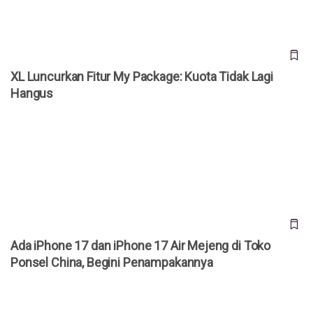
XL Luncurkan Fitur My Package: Kuota Tidak Lagi
Hangus
Ada iPhone 17 dan iPhone 17 Air Mejeng di Toko Ponsel
China, Begini Penampakannya
Ada iPhone 17 dan iPhone 17 Air Mejeng di Toko
Ponsel China, Begini Penampakannya
Smartfren dan XL Axiata Resmi Merger, Bagaimana Nasib
Karyawan?