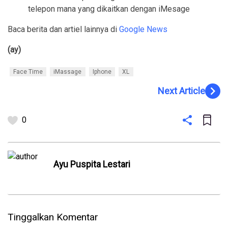
telepon mana yang dikaitkan dengan iMesage
Baca berita dan artiel lainnya di
Google News
(ay)
Face Time
iMassage
Iphone
XL
navigate_next
Next Article
0
Ayu Puspita Lestari
Tinggalkan Komentar