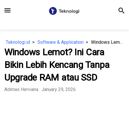
menu
search
Teknologi.id
Software & Application
Windows Lemot? Ini Cara Bikin Lebih Kencang Tanpa Upgrade RAM atau SSD
Windows Lemot? Ini Cara
Bikin Lebih Kencang Tanpa
Upgrade RAM atau SSD
⁠Adimas Herviana
. January 29, 2026