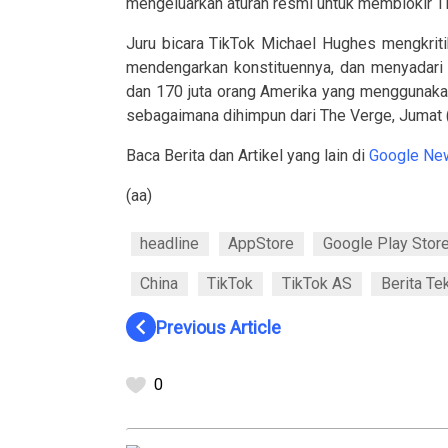
mengeluarkan aturan resmi untuk memblokir T
Juru bicara TikTok Michael Hughes mengkrit
mendengarkan konstituennya, dan menyadari 
dan 170 juta orang Amerika yang menggunaka
sebagaimana dihimpun dari The Verge, Jumat 
Baca Berita dan Artikel yang lain di
Google Ne
(aa)
headline
AppStore
Google Play Stor
China
TikTok
TikTok AS
Berita Te
navigate_before
Previous Article
0