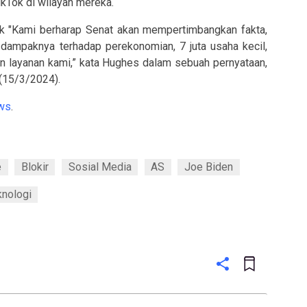
ikTok di wilayah mereka.
ik "Kami berharap Senat akan mempertimbangkan fakta,
dampaknya terhadap perekonomian, 7 juta usaha kecil,
n layanan kami,” kata Hughes dalam sebuah pernyataan,
(15/3/2024).
ws
.
e
Blokir
Sosial Media
AS
Joe Biden
knologi