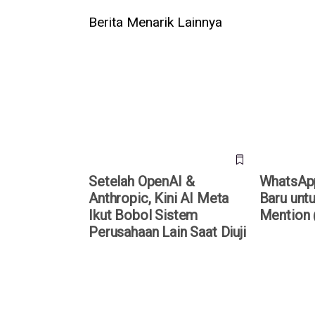
Berita Menarik Lainnya
Setelah OpenAI & Anthropic, Kini
WhatsApp Ri
AI Meta Ikut Bobol Sistem
untuk Grup,
Perusahaan Lain Saat Diuji
@Semua
Setelah OpenAI &
WhatsApp 
Anthropic, Kini AI Meta
Baru untu
Ikut Bobol Sistem
Mention
Perusahaan Lain Saat Diuji
Daftar Harga iPhone Resmi di
Telegram S
Indonesia Agustus 2026,
App Store G
iPhone 17 Pro Kini Lebih Murah
Kembali, A