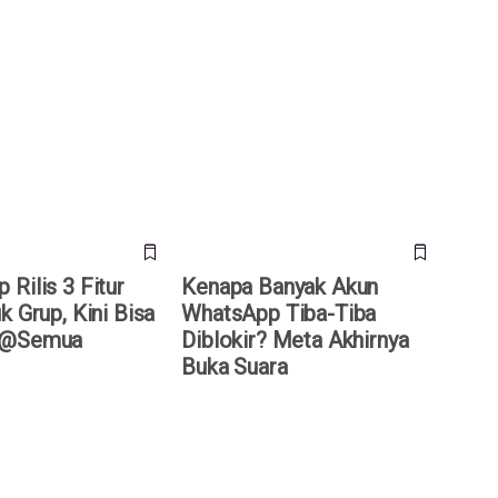
lis 3 Fitur Baru
Kenapa Banyak Akun WhatsApp
 Kini Bisa Mention
Tiba-Tiba Diblokir? Meta
Akhirnya Buka Suara
Rilis 3 Fitur
Kenapa Banyak Akun
k Grup, Kini Bisa
WhatsApp Tiba-Tiba
 @Semua
Diblokir? Meta Akhirnya
Buka Suara
empat Hilang dari
Telegram Mendadak Hilang dari
lobal, Kini Sudah
App Store Apple, Penyebabnya
da Apa?
Masih Misterius