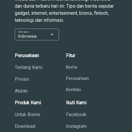
dan dunia terbaru hari ini. Tips dan berita seputar
gadget, internet, entertainment, bisnis, fintech,
teknologi dan informasi.
Version
arrow_drop_down
Indonesia
Perusahaan
Fitur
Tentang Kami
Berita
Perusahaan
Privasi
Beriklan
Aturan
Produk Kami
Ikuti Kami
Untuk Bisnis
Facebook
Download
Instagram