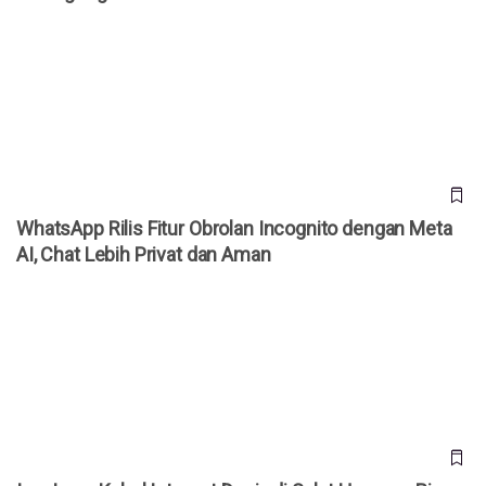
WhatsApp Rilis Fitur Obrolan Incognito dengan Meta AI,
Chat Lebih Privat dan Aman
WhatsApp Rilis Fitur Obrolan Incognito dengan Meta
AI, Chat Lebih Privat dan Aman
Iran Incar Kabel Internet Dunia di Selat Hormuz, Big Tech
Bisa Kena ‘Pajak Digital’