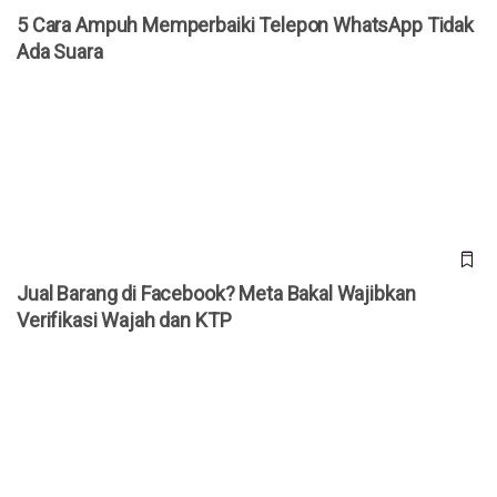
5 Cara Ampuh Memperbaiki Telepon WhatsApp Tidak
Ada Suara
Jual Barang di Facebook? Meta Bakal Wajibkan Verifikasi
Wajah dan KTP
Jual Barang di Facebook? Meta Bakal Wajibkan
Verifikasi Wajah dan KTP
Membuka Peluang Sukses di Instagram: Strategi Terbaik
untuk Berkembang pada 2026