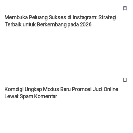
Membuka Peluang Sukses di Instagram: Strategi
Terbaik untuk Berkembang pada 2026
Komdigi Ungkap Modus Baru Promosi Judi Online Lewat
Spam Komentar
Komdigi Ungkap Modus Baru Promosi Judi Online
Lewat Spam Komentar
Jepang Kembangkan Drone Kardus AirKamuy 150, Bisa
Dirakit Tanpa Alat dalam 5 Menit