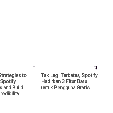
ategies to Increase
Tak Lagi Terbatas, Spotify
lowers and Build
Hadirkan 3 Fitur Baru untuk
dibility
Pengguna Gratis
Strategies to
Tak Lagi Terbatas, Spotify
 Spotify
Hadirkan 3 Fitur Baru
s and Build
untuk Pengguna Gratis
redibility
Tahun, Spotify
7 Trik Unik dan Penting di
aih Keuntungan
Spotify, Wajib Tahu