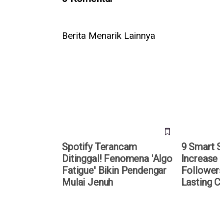
Berita Menarik Lainnya
Spotify Terancam Ditinggal!
9 Smart Str
Fenomena 'Algo Fatigue' Bikin
Spotify Fol
Pendengar Mulai Jenuh
Lasting Cre
Spotify Terancam
9 Smart 
Ditinggal! Fenomena 'Algo
Increase
Fatigue' Bikin Pendengar
Follower
Mulai Jenuh
Lasting C
Instagram Uji Coba Konten
Setelah 16 
Rahasia yang Hanya Bisa
Akhirnya R