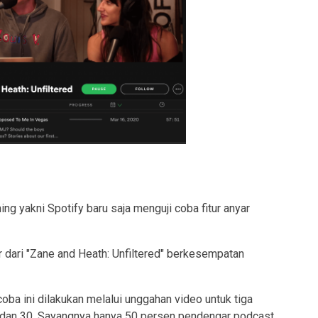
ng yakni Spotify baru saja menguji coba fitur anyar
 dari "Zane and Heath: Unfiltered" berkesempatan
coba ini dilakukan melalui unggahan video untuk tiga
, dan 30. Sayangnya hanya 50 persen pendengar podcast