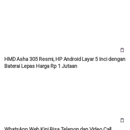
HMD Asha 305 Resmi, HP Android Layar 5 Inci dengan
Baterai Lepas Harga Rp 1 Jutaan
HMD Asha 305 Resmi, HP Android Layar 5 Inci dengan
Baterai Lepas Harga Rp 1 Jutaan
WhatsApp Web Kini Bisa Telepon dan Video Call, Termasuk
Panggilan Grup
WhatsApp Web Kini Bisa Telepon dan Video Call,