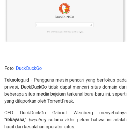
Foto:
DuckDuckGo
Teknologi.id
- Pengguna mesin pencari yang berfokus pada
privasi,
DuckDuckGo
tidak dapat mencari situs domain dari
beberapa situs
media bajakan
terkenal baru-baru ini, seperti
yang dilaporkan oleh TorrentFreak.
CEO DuckDuckGo Gabriel Weinberg menyebutnya
"
rekayasa
,"
tweeting
selama akhir pekan bahwa ini adalah
hasil dari kesalahan operator situs.