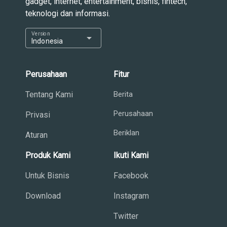
gadget, internet, entertainment, bisnis, fintech,
teknologi dan informasi.
Version
arrow_drop_down
Indonesia
Perusahaan
Fitur
Tentang Kami
Berita
Perusahaan
Privasi
Beriklan
Aturan
Produk Kami
Ikuti Kami
Untuk Bisnis
Facebook
Download
Instagram
Twitter