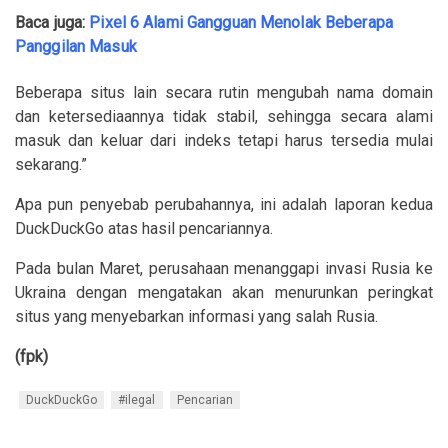
Baca juga:
Pixel 6 Alami Gangguan Menolak Beberapa
Panggilan Masuk
Beberapa situs lain secara rutin mengubah nama domain
dan ketersediaannya tidak stabil, sehingga secara alami
masuk dan keluar dari indeks tetapi harus tersedia mulai
sekarang.”
Apa pun penyebab perubahannya, ini adalah laporan kedua
DuckDuckGo atas hasil pencariannya.
Pada bulan Maret, perusahaan menanggapi invasi Rusia ke
Ukraina dengan mengatakan akan menurunkan peringkat
situs yang menyebarkan informasi yang salah Rusia.
(fpk)
DuckDuckGo
#ilegal
Pencarian