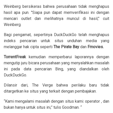
Weinberg bersikeras bahwa perusahaan tidak menghapus
hasil apa pun. "Siapa pun dapat memverifikasi ini dengan
mencari outlet dan melihatnya muncul di hasil," cuit
Weinberg.
Bagi pengamat, sepertinya DuckDuckGo telah menghapus
indeks pencarian untuk situs unduhan media yang
melanggar hak cipta seperti
The Pirate Bay
dan
Fmovies.
TorrentFreak
kemudian memperbarui laporannya dengan
mengutip juru bicara perusahaan yang menyalahkan masalah
ini pada data pencarian Bing, yang diandalkan oleh
DuckDuckGo.
Dilansir dari, The Verge bahwa perilaku baru tidak
ditargetkan ke situs yang terkait dengan pembajakan.
“Kami mengalami masalah dengan situs kami: operator , dan
bukan hanya untuk situs ini,” tulis Goodman. “