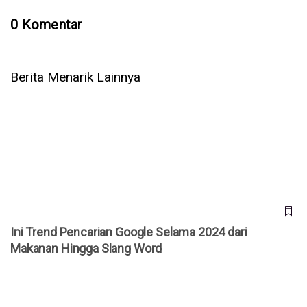
0 Komentar
Berita Menarik Lainnya
Ini Trend Pencarian Google Selama 2024 dari Makanan
Hingga Slang Word
Ini Trend Pencarian Google Selama 2024 dari
Makanan Hingga Slang Word
Indonesia Jadi Negara Paling Banyak Mencari Topik Israel-
Palestina & Hamas di Google