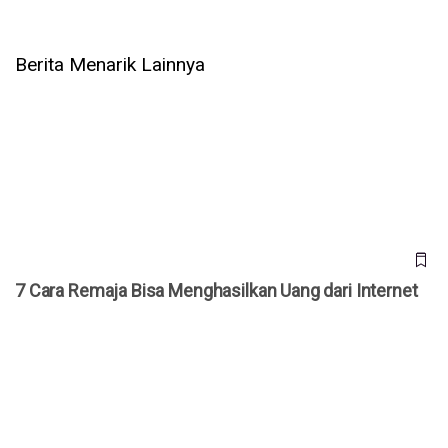
Berita Menarik Lainnya
7 Cara Remaja Bisa Menghasilkan Uang dari Internet
7 Cara Remaja Bisa Menghasilkan Uang dari Internet
10 Tips Jualan di Instagram Ampuh Bikin Olshop Banjir
Orderan!