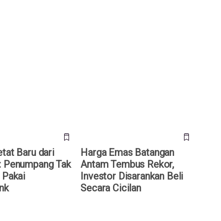
t Baru dari Emirates:
Harga Emas Batangan Antam
Tak Lagi Bisa Pakai
Tembus Rekor, Investor
Disarankan Beli Secara Cicilan
tat Baru dari
Harga Emas Batangan
: Penumpang Tak
Antam Tembus Rekor,
 Pakai
Investor Disarankan Beli
nk
Secara Cicilan
ju Air Kecelakaan di
Inovasi Terbaru dari BRIN: Ubah