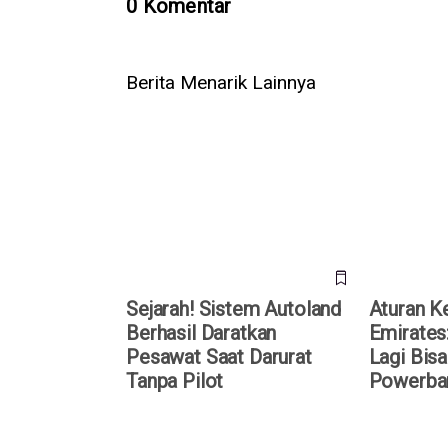
0 Komentar
Berita Menarik Lainnya
Sejarah! Sistem Autoland
Aturan Keta
Berhasil Daratkan Pesawat Saat
Penumpang 
Darurat Tanpa Pilot
Powerbank
Sejarah! Sistem Autoland
Aturan Ke
Berhasil Daratkan
Emirates
Pesawat Saat Darurat
Lagi Bisa
Tanpa Pilot
Powerba
Sepanjang 2024 Terjadi 19
Pesawat Je