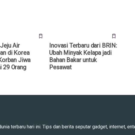
tan, Korban Jiwa
Minyak Kelapa jadi Bahan Bakar
29 Orang
untuk Pesawat
Jeju Air
Inovasi Terbaru dari BRIN:
an di Korea
Ubah Minyak Kelapa jadi
 Korban Jiwa
Bahan Bakar untuk
 29 Orang
Pesawat
ia terbaru hari ini. Tips dan berita seputar gadget, internet, ente