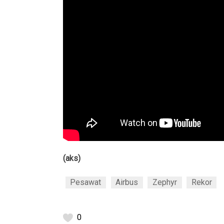
(aks)
Pesawat
Airbus
Zephyr
Rekor
0