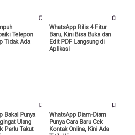
Ampuh
WhatsApp Rilis 4 Fitur
aiki Telepon
Baru, Kini Bisa Buka dan
p Tidak Ada
Edit PDF Langsung di
Aplikasi
akal Punya Fitur
WhatsApp Diam-Diam Punya
Ulang Tahun, Tak
Cara Baru Cek Kontak Online,
 Lupa Lagi
Kini Ada Titik Hijau
 Bakal Punya
WhatsApp Diam-Diam
gingat Ulang
Punya Cara Baru Cek
k Perlu Takut
Kontak Online, Kini Ada