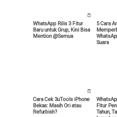
WhatsApp Rilis 3 Fitur
5 Cara 
Baru untuk Grup, Kini Bisa
Memperb
Mention @Semua
WhatsAp
Suara
Cara Cek 3uTools iPhone Bekas:
WhatsApp B
Masih Ori atau Refurbish?
Pengingat 
Perlu Takut
Cara Cek 3uTools iPhone
WhatsApp
Bekas: Masih Ori atau
Fitur Pen
Refurbish?
Tahun, Ta