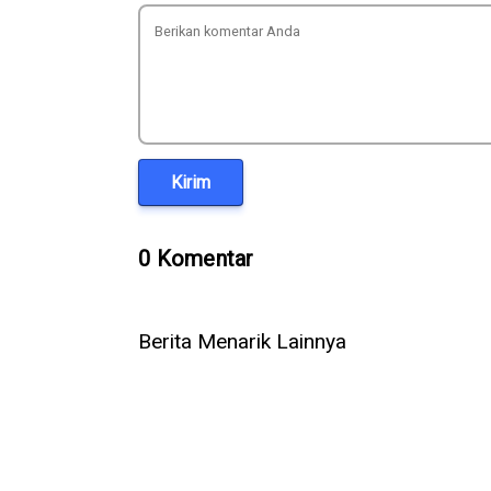
Kirim
0 Komentar
Berita Menarik Lainnya
WhatsApp Rilis 3 Fitur Baru
5 Cara Am
untuk Grup, Kini Bisa Mention
Telepon Wh
@Semua
Suara