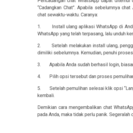
Pencadangan chat WhatsApp dapat ditemui di 
“Cadangkan Chat”. Apabila sebelumnya chat
chat sewaktu-waktu. Caranya:
1.
Install ulang aplikasi WhatsApp di A
WhatsApp yang telah terpasang, lalu unduh ke
2.
Setelah melakukan install ulang, pen
dimiliki sebelumnya. Kemudian, penuhi proses 
3.
Apabila Anda sudah berhasil login, bias
4.
Pilih opsi tersebut dan proses pemuliha
5.
Setelah pemulihan selesai klik opsi “La
kembali.
Demikian cara mengembalikan chat WhatsApp y
pada Anda, maka tidak perlu panik. Segeralah c