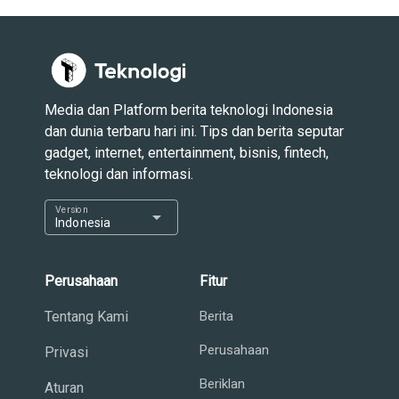
Media dan Platform berita teknologi Indonesia
dan dunia terbaru hari ini. Tips dan berita seputar
gadget, internet, entertainment, bisnis, fintech,
teknologi dan informasi.
Version
arrow_drop_down
Indonesia
Perusahaan
Fitur
Tentang Kami
Berita
Perusahaan
Privasi
Beriklan
Aturan