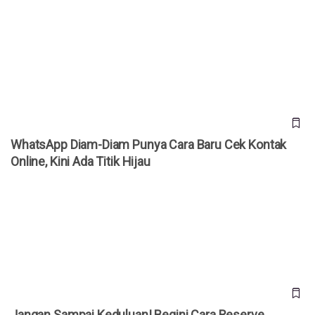
WhatsApp Diam-Diam Punya Cara Baru Cek Kontak Online,
Kini Ada Titik Hijau
WhatsApp Diam-Diam Punya Cara Baru Cek Kontak
Online, Kini Ada Titik Hijau
Jangan Sampai Keduluan! Begini Cara Reserve Username
WhatsApp
Jangan Sampai Keduluan! Begini Cara Reserve