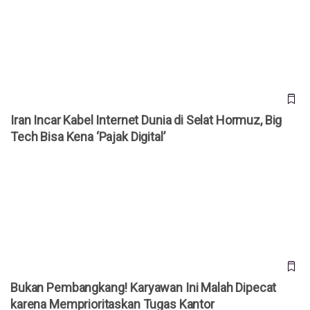
Iran Incar Kabel Internet Dunia di Selat Hormuz, Big Tech
Bisa Kena ‘Pajak Digital’
Iran Incar Kabel Internet Dunia di Selat Hormuz, Big
Tech Bisa Kena ‘Pajak Digital’
Bukan Pembangkang! Karyawan Ini Malah Dipecat karena
Memprioritaskan Tugas Kantor
Bukan Pembangkang! Karyawan Ini Malah Dipecat
karena Memprioritaskan Tugas Kantor