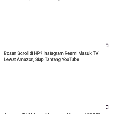
Bosan Scroll di HP? Instagram Resmi Masuk TV Lewat
Amazon, Siap Tantang YouTube
Bosan Scroll di HP? Instagram Resmi Masuk TV
Lewat Amazon, Siap Tantang YouTube
Amazon PHK Massal Karyawan Mencapai 30.000