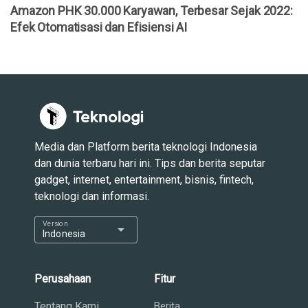
Amazon PHK 30.000 Karyawan, Terbesar Sejak 2022:
Efek Otomatisasi dan Efisiensi AI
Media dan Platform berita teknologi Indonesia
dan dunia terbaru hari ini. Tips dan berita seputar
gadget, internet, entertainment, bisnis, fintech,
teknologi dan informasi.
Version
arrow_drop_down
Indonesia
Perusahaan
Fitur
Tentang Kami
Berita