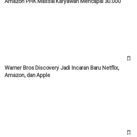
Amazon PHK Massal Karyawan Mencapai 30.000
Warner Bros Discovery Jadi Incaran Baru Netflix, Amazon,
dan Apple
Warner Bros Discovery Jadi Incaran Baru Netflix,
Amazon, dan Apple
Amazon PHK 30.000 Karyawan, Terbesar Sejak 2022: Efek
Otomatisasi dan Efisiensi AI