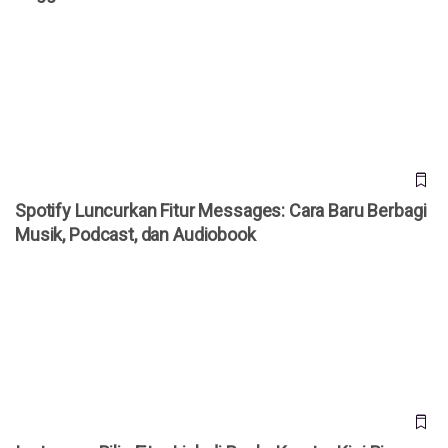
Spotify Luncurkan Fitur Messages: Cara Baru Berbagi
Musik, Podcast, dan Audiobook
Spotify Luncurkan Fitur Messages: Cara Baru Berbagi
Musik, Podcast, dan Audiobook
Instagram Rilis Fitur Link di Reels, Kreator Kini Bisa Buat
Serial Konten!