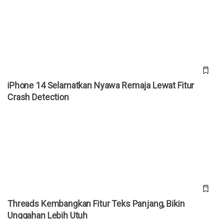
iPhone 14 Selamatkan Nyawa Remaja Lewat Fitur Crash
Detection
iPhone 14 Selamatkan Nyawa Remaja Lewat Fitur
Crash Detection
Threads Kembangkan Fitur Teks Panjang, Bikin Unggahan
Lebih Utuh
Threads Kembangkan Fitur Teks Panjang, Bikin
Unggahan Lebih Utuh