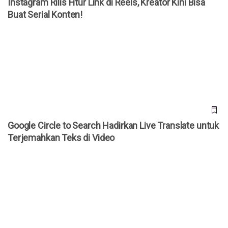
Instagram Rilis Fitur Link di Reels, Kreator Kini Bisa
Buat Serial Konten!
Google Circle to Search Hadirkan Live Translate untuk
Terjemahkan Teks di Video
Google Circle to Search Hadirkan Live Translate untuk
Terjemahkan Teks di Video
Mulai Bulan Depan, Spotify Premium Bakal Naik Harga! Ini
Detailnya