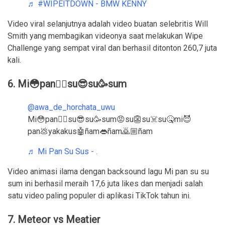
♬ #WIPEITDOWN - BMW KENNY
Video viral selanjutnya adalah video buatan selebritis Will
Smith yang membagikan videonya saat melakukan Wipe
Challenge yang sempat viral dan berhasil ditonton 260,7 juta
kali.
6. Mi😳pan🧟‍♀️su😎su🥳sum
@awa_de_horchata_uwu
Mi😳pan🧟‍♀️su😎su🥳sum😡su👺su☠️su🤒mi😈
pan💩yakakus🤖ñam👄ñam🙇🏼ñam
♬ Mi Pan Su Sus - .
Video animasi ilama dengan backsound lagu Mi pan su su
sum ini berhasil meraih 17,6 juta likes dan menjadi salah
satu video paling populer di aplikasi TikTok tahun ini.
7. Meteor vs Meatier