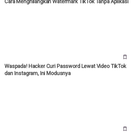
Cara Menghilangkan Watermark TikTok Tanpa Aplikasi
Waspada! Hacker Curi Password Lewat Video TikTok dan
Instagram, Ini Modusnya
Waspada! Hacker Curi Password Lewat Video TikTok
dan Instagram, Ini Modusnya
Akun TikTok Elon Musk Tiba-Tiba Muncul, Terkait IPO
SpaceX?