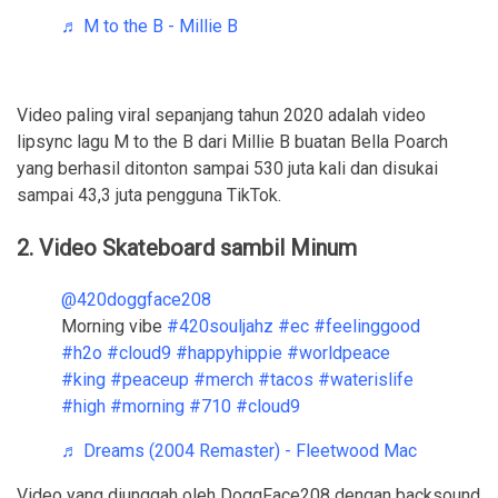
♬ M to the B - Millie B
Video paling viral sepanjang tahun 2020 adalah video
lipsync lagu M to the B dari Millie B buatan Bella Poarch
yang berhasil ditonton sampai 530 juta kali dan disukai
sampai 43,3 juta pengguna TikTok.
2. Video Skateboard sambil Minum
@420doggface208
Morning vibe
#420souljahz
#ec
#feelinggood
#h2o
#cloud9
#happyhippie
#worldpeace
#king
#peaceup
#merch
#tacos
#waterislife
#high
#morning
#710
#cloud9
♬ Dreams (2004 Remaster) - Fleetwood Mac
Video yang diunggah oleh DoggFace208 dengan backsound