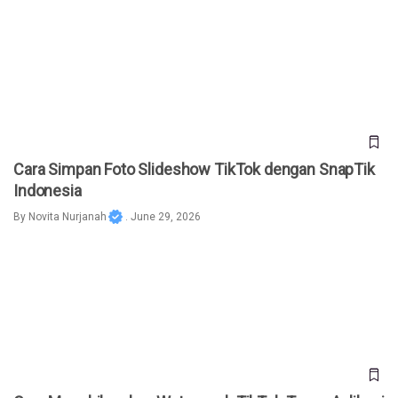
Cara Simpan Foto Slideshow TikTok dengan SnapTik
Indonesia
Cara Simpan Foto Slideshow TikTok dengan SnapTik
Indonesia
By
Novita Nurjanah
. June 29, 2026
Cara Menghilangkan Watermark TikTok Tanpa Aplikasi