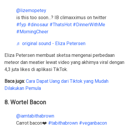
@lizemopetey
is this too soon...? IB climaxximus on twitter
#fyp
#dinosaur
#ThatsHot
#DinnerWithMe
#MorningCheer
♬ original sound - Eliza Petersen
Eliza Petersen membuat sketsa mengenai perbedaan
meteor dan meatier lewat video yang akhirnya viral dengan
4,3 juta likes di aplikasi TikTok.
Baca juga:
Cara Dapat Uang dari Tiktok yang Mudah
Dilakukan Pemula
8. Wortel Bacon
@iamtabithabrown
Carrot bacon❤️
#tabithabrown
#veganbacon