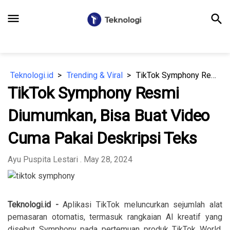
menu
search
Teknologi.id
Trending & Viral
TikTok Symphony Resmi Diumumkan, Bisa Buat Video Cuma Pakai Deskripsi Teks
TikTok Symphony Resmi
Diumumkan, Bisa Buat Video
Cuma Pakai Deskripsi Teks
Ayu Puspita Lestari
. May 28, 2024
Teknologi.id -
Aplikasi TikTok meluncurkan sejumlah alat
pemasaran otomatis, termasuk rangkaian AI kreatif yang
disebut Symphony pada pertemuan produk TikTok World.