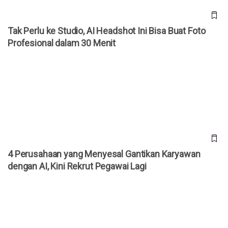
Tak Perlu ke Studio, AI Headshot Ini Bisa Buat Foto
Profesional dalam 30 Menit
4 Perusahaan yang Menyesal Gantikan Karyawan dengan AI,
Kini Rekrut Pegawai Lagi
4 Perusahaan yang Menyesal Gantikan Karyawan
dengan AI, Kini Rekrut Pegawai Lagi
Rumor 90 Persen Karyawan Tokopedia Kena PHK, Ini
Penjelasan Resmi dari TikTok