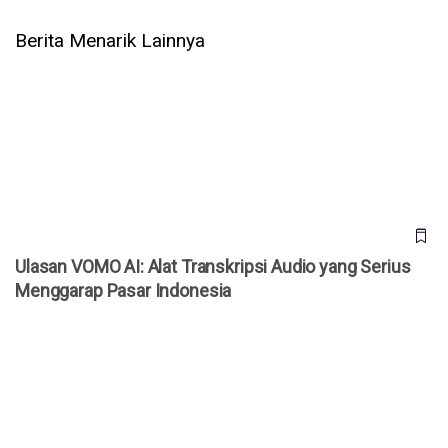
Berita Menarik Lainnya
Ulasan VOMO AI: Alat Transkripsi Audio yang Serius
Menggarap Pasar Indonesia
Ulasan VOMO AI: Alat Transkripsi Audio yang Serius
Menggarap Pasar Indonesia
Tak Perlu ke Studio, AI Headshot Ini Bisa Buat Foto
Profesional dalam 30 Menit