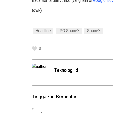
Baca Berita dan Artikel yang lain di
Google Ne
(dwk)
Headline
IPO SpaceX
SpaceX
0
Teknologi.id
Tinggalkan Komentar