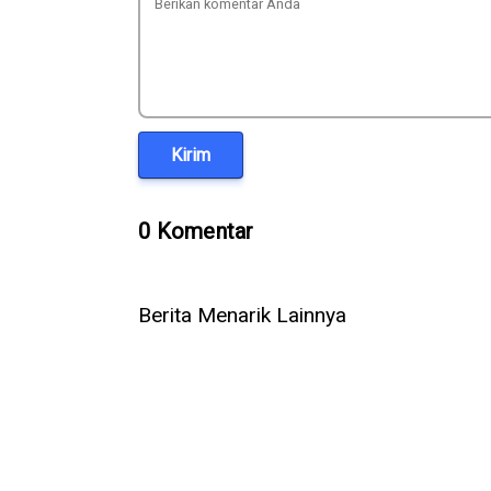
Kirim
0 Komentar
Berita Menarik Lainnya
Untuk Pertama Kali, AI Berhasil
Setelah Ope
Ciptakan Virus Biologis
AI Meta Ik
Perusahaan 