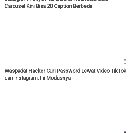
Carousel Kini Bisa 20 Caption Berbeda
Waspada! Hacker Curi Password Lewat Video TikTok dan
Instagram, Ini Modusnya
Waspada! Hacker Curi Password Lewat Video TikTok
dan Instagram, Ini Modusnya
Instagram Rilis Fitur Reorder Grid, Pengguna Kini Bisa Atur
Urutan Postingan Profil