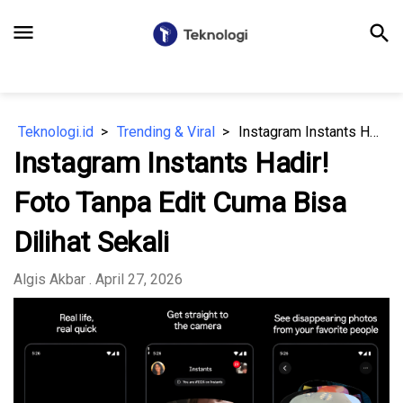
menu
search
Teknologi.id
Trending & Viral
Instagram Instants Hadir! Foto Tanpa Edit Cuma Bisa Dilihat Sekali
Instagram Instants Hadir!
Foto Tanpa Edit Cuma Bisa
Dilihat Sekali
Algis Akbar
. April 27, 2026