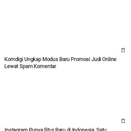
Komdigi Ungkap Modus Baru Promosi Judi Online Lewat
Spam Komentar
Komdigi Ungkap Modus Baru Promosi Judi Online
Lewat Spam Komentar
Instagram Punya Fitur Baru di Indonesia, Satu Carousel Kini
Bisa 20 Caption Berbeda
Instagram Punya Fitur Baru di Indonesia, Satu