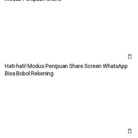
Hati-hati! Modus Penipuan Share Screen WhatsApp Bisa
Bobol Rekening
Hati-hati! Modus Penipuan Share Screen WhatsApp
Bisa Bobol Rekening
Komdigi dan Google Hadirkan Fitur Anti Penipu, Bye-bye
Penipuan Online!