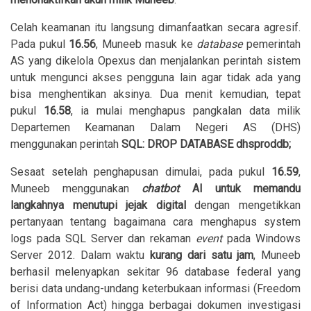
Celah keamanan itu langsung dimanfaatkan secara agresif.
Pada pukul
16.56
, Muneeb masuk ke
database
pemerintah
AS yang dikelola Opexus dan menjalankan perintah sistem
untuk mengunci akses pengguna lain agar tidak ada yang
bisa menghentikan aksinya. Dua menit kemudian, tepat
pukul
16.58
, ia mulai menghapus pangkalan data milik
Departemen Keamanan Dalam Negeri AS (DHS)
menggunakan perintah
SQL: DROP DATABASE dhsproddb;
Sesaat setelah penghapusan dimulai, pada pukul
16.59
,
Muneeb menggunakan
chatbot
AI untuk memandu
langkahnya menutupi jejak digital
dengan mengetikkan
pertanyaan tentang bagaimana cara menghapus system
logs pada SQL Server dan rekaman
event
pada Windows
Server 2012. Dalam waktu
kurang dari satu jam
, Muneeb
berhasil melenyapkan sekitar 96 database federal yang
berisi data undang-undang keterbukaan informasi (Freedom
of Information Act) hingga berbagai dokumen investigasi