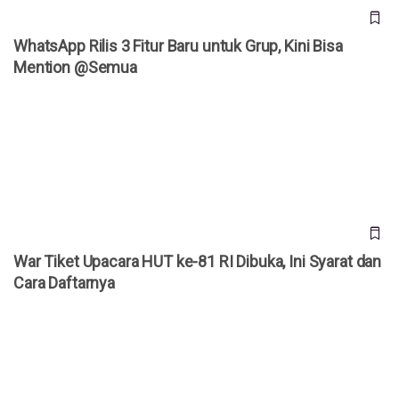
WhatsApp Rilis 3 Fitur Baru untuk Grup, Kini Bisa
Mention @Semua
War Tiket Upacara HUT ke-81 RI Dibuka, Ini Syarat dan Cara
Daftarnya
War Tiket Upacara HUT ke-81 RI Dibuka, Ini Syarat dan
Cara Daftarnya
Kenapa Banyak Akun WhatsApp Tiba-Tiba Diblokir? Meta
Akhirnya Buka Suara