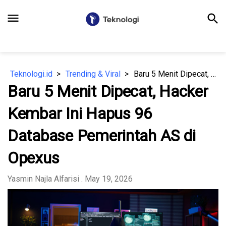
menu
search
Teknologi.id
Trending & Viral
Baru 5 Menit Dipecat, Hacker Kembar Ini Hapus 96 Database Pemerintah AS di Opexus
Baru 5 Menit Dipecat, Hacker
Kembar Ini Hapus 96
Database Pemerintah AS di
Opexus
Yasmin Najla Alfarisi
. May 19, 2026