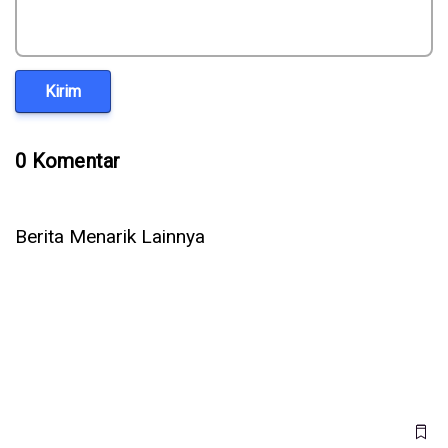
Kirim
0 Komentar
Berita Menarik Lainnya
Setelah OpenAI & Anthropic, Kini AI Meta Ikut Bobol Sistem
Perusahaan Lain Saat Diuji