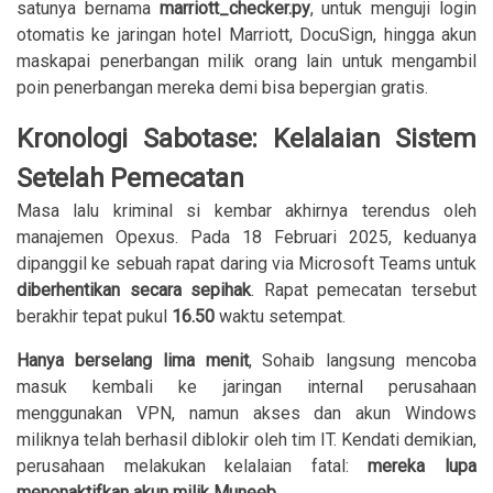
satunya bernama
marriott_checker.py
, untuk menguji login
otomatis ke jaringan hotel Marriott, DocuSign, hingga akun
maskapai penerbangan milik orang lain untuk mengambil
poin penerbangan mereka demi bisa bepergian gratis.
Kronologi Sabotase: Kelalaian Sistem
Setelah Pemecatan
Masa lalu kriminal si kembar akhirnya terendus oleh
manajemen Opexus. Pada 18 Februari 2025, keduanya
dipanggil ke sebuah rapat daring via Microsoft Teams untuk
diberhentikan secara sepihak
. Rapat pemecatan tersebut
berakhir tepat pukul
16.50
waktu setempat.
Hanya berselang lima menit
, Sohaib langsung mencoba
masuk kembali ke jaringan internal perusahaan
menggunakan VPN, namun akses dan akun Windows
miliknya telah berhasil diblokir oleh tim IT. Kendati demikian,
perusahaan melakukan kelalaian fatal:
mereka lupa
menonaktifkan akun milik Muneeb
.