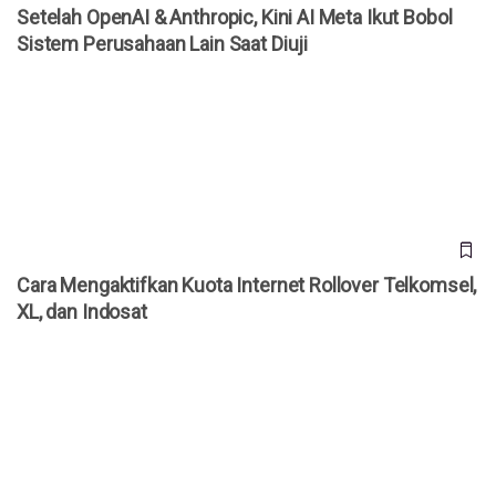
Setelah OpenAI & Anthropic, Kini AI Meta Ikut Bobol
Sistem Perusahaan Lain Saat Diuji
Cara Mengaktifkan Kuota Internet Rollover Telkomsel, XL,
dan Indosat
Cara Mengaktifkan Kuota Internet Rollover Telkomsel,
XL, dan Indosat
WhatsApp Rilis 3 Fitur Baru untuk Grup, Kini Bisa Mention
@Semua