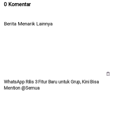
0 Komentar
Berita Menarik Lainnya
WhatsApp Rilis 3 Fitur Baru untuk Grup, Kini Bisa Mention
@Semua
WhatsApp Rilis 3 Fitur Baru untuk Grup, Kini Bisa
Mention @Semua
5 Cara Ampuh Memperbaiki Telepon WhatsApp Tidak Ada
Suara