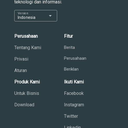
teknologi dan informasi.
Version
arrow_drop_down
Indonesia
Perusahaan
Fitur
Tentang Kami
Berita
Perusahaan
Privasi
Beriklan
Aturan
Produk Kami
Ikuti Kami
Untuk Bisnis
Facebook
Download
Instagram
Twitter
Linkedin