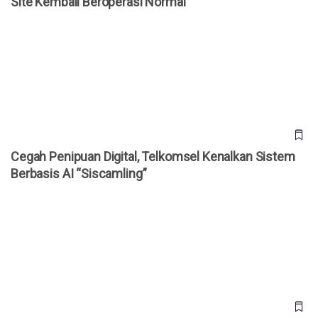
Site Kembali Beroperasi Normal
Cegah Penipuan Digital, Telkomsel Kenalkan Sistem
Berbasis AI “Siscamling”
Cegah Penipuan Digital, Telkomsel Kenalkan Sistem
Berbasis AI “Siscamling”
Telkomsel Rilis Paket Nataru: 70 GB + Netflix Cs Cuma
Rp150 Ribu