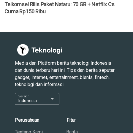
Telkomsel Rilis Paket Nataru: 70 GB + Netflix Cs
Cuma Rp150 Ribu
Media dan Platform berita teknologi Indonesia
dan dunia terbaru hari ini. Tips dan berita seputar
gadget, internet, entertainment, bisnis, fintech,
teknologi dan informasi.
Version
arrow_drop_down
Indonesia
Perusahaan
Fitur
Tentang Kami
Berita