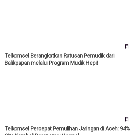
Telkomsel Berangkatkan Ratusan Pemudik dari Balikpapan
melalui Program Mudik Hepi!
Telkomsel Berangkatkan Ratusan Pemudik dari
Balikpapan melalui Program Mudik Hepi!
Telkomsel Percepat Pemulihan Jaringan di Aceh: 94% Site
Kembali Beroperasi Normal
Telkomsel Percepat Pemulihan Jaringan di Aceh: 94%