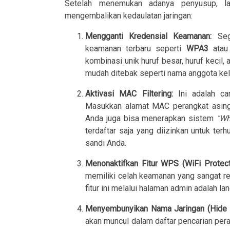
Setelah menemukan adanya penyusup, la
mengembalikan kedaulatan jaringan:
Mengganti Kredensial Keamanan:
Sege
keamanan terbaru seperti
WPA3
atau
kombinasi unik huruf besar, huruf kecil
mudah ditebak seperti nama anggota kelua
Aktivasi MAC Filtering:
Ini adalah ca
Masukkan alamat MAC perangkat asin
Anda juga bisa menerapkan sistem
"Whi
terdaftar saja yang diizinkan untuk ter
sandi Anda.
Menonaktifkan Fitur WPS (WiFi Protect
memiliki celah keamanan yang sangat re
fitur ini melalui halaman admin adalah la
Menyembunyikan Nama Jaringan (Hide 
akan muncul dalam daftar pencarian per