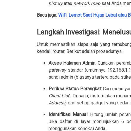
history
atau
network map
saat Anda men
Baca juga:
WiFi Lemot Saat Hujan Lebat atau B
Langkah Investigasi: Menelus
Untuk memastikan siapa saja yang terhubung
kendali router. Berikut adalah prosedurnya:
Akses Halaman Admin:
Gunakan peramba
gateway
standar (umumnya
192.168.1.1
sandi admin (biasanya tertera pada stike
Periksa Status Perangkat:
Cari menu yan
Client List
". Di sana, sistem akan menam
Address
) dari setiap gadget yang sedan
Identifikasi Manual:
Hitung jumlah perang
Jika daftar di layar menunjukkan 6 p
menggunakan koneksi Anda.