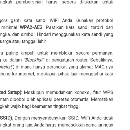
ngkah pembersihan harus segera dilakukan untuk
ra ganti kata sandi WiFi Anda. Gunakan protokol
 minimal
WPA2-AES
. Pastikan kata sandi terdiri dari
, angka, dan simbol. Hindari menggunakan kata sandi yang
rga atau tanggal lahir.
ra paling ampuh untuk memblokir secara permanen.
g ke dalam
"Blacklist"
di pengaturan router. Sebaliknya,
telist"
, di mana hanya perangkat yang alamat MAC-nya
hubung ke internet, meskipun pihak luar mengetahui kata
ed Setup):
Meskipun memudahkan koneksi, fitur WPS
ntan dibobol oleh aplikasi peretas otomatis. Mematikan
ngkah wajib bagi keamanan tingkat tinggi.
SSID):
Dengan menyembunyikan SSID, WiFi Anda tidak
angkat orang lain. Anda harus memasukkan nama jaringan