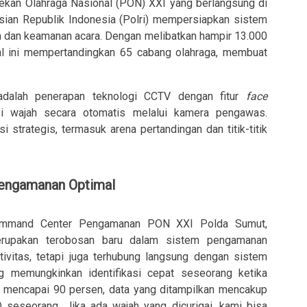
ekan Olahraga Nasional (PON) XXI yang berlangsung di
isian Republik Indonesia (Polri) mempersiapkan sistem
 dan keamanan acara. Dengan melibatkan hampir 13.000
onal ini mempertandingkan 65 cabang olahraga, membuat
 adalah penerapan teknologi CCTV dengan fitur
face
si wajah secara otomatis melalui kamera pengawas.
i strategis, termasuk arena pertandingan dan titik-titik
Pengamanan Optimal
ommand Center Pengamanan PON XXI Polda Sumut,
upakan terobosan baru dalam sistem pengamanan
tivitas, tetapi juga terhubung langsung dengan sistem
g memungkinkan identifikasi cepat seseorang ketika
i mencapai 90 persen, data yang ditampilkan mencakup
eseorang. Jika ada wajah yang dicurigai, kami bisa