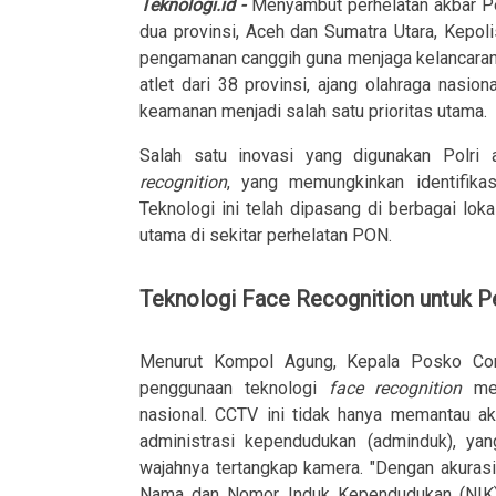
Teknologi.id -
Menyambut perhelatan akbar P
dua provinsi, Aceh dan Sumatra Utara, Kepol
pengamanan canggih guna menjaga kelancaran
atlet dari 38 provinsi, ajang olahraga nasi
keamanan menjadi salah satu prioritas utama.
Salah satu inovasi yang digunakan Polri
recognition
, yang memungkinkan identifika
Teknologi ini telah dipasang di berbagai lokas
utama di sekitar perhelatan PON.
Teknologi Face Recognition untuk 
Menurut Kompol Agung, Kepala Posko C
penggunaan teknologi
face recognition
mer
nasional. CCTV ini tidak hanya memantau ak
administrasi kependudukan (adminduk), yan
wajahnya tertangkap kamera. "Dengan akuras
Nama dan Nomor Induk Kependudukan (NIK) s