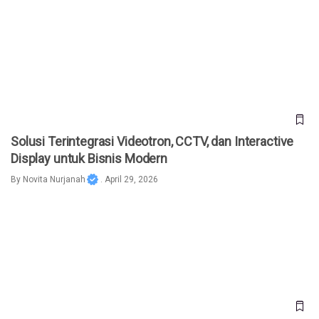
Solusi Terintegrasi Videotron, CCTV, dan Interactive Display
untuk Bisnis Modern
Solusi Terintegrasi Videotron, CCTV, dan Interactive
Display untuk Bisnis Modern
By
Novita Nurjanah
. April 29, 2026
5 Link CCTV Online untuk Pantau Kondisi Jalur Mudik
Lebaran 2026 Secara Real-Time