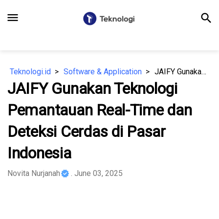
menu
search
Teknologi.id
Software & Application
JAIFY Gunakan Teknologi Pemantauan Real-Time dan Deteksi Cerdas di Pasar Indonesia
JAIFY Gunakan Teknologi
Pemantauan Real-Time dan
Deteksi Cerdas di Pasar
Indonesia
Novita Nurjanah
. June 03, 2025