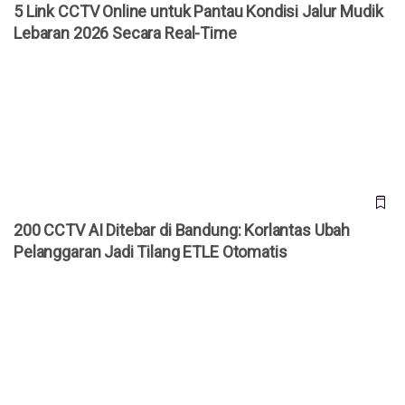
5 Link CCTV Online untuk Pantau Kondisi Jalur Mudik
Lebaran 2026 Secara Real-Time
200 CCTV AI Ditebar di Bandung: Korlantas Ubah
Pelanggaran Jadi Tilang ETLE Otomatis
200 CCTV AI Ditebar di Bandung: Korlantas Ubah
Pelanggaran Jadi Tilang ETLE Otomatis
Telkomsel Hadirkan IndiHome SMART Camera, Layanan
CCTV Berbayar Cuma Rp 50 Ribu