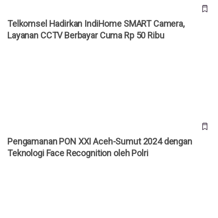
Telkomsel Hadirkan IndiHome SMART Camera,
Layanan CCTV Berbayar Cuma Rp 50 Ribu
Pengamanan PON XXI Aceh-Sumut 2024 dengan Teknologi
Face Recognition oleh Polri
Pengamanan PON XXI Aceh-Sumut 2024 dengan
Teknologi Face Recognition oleh Polri
Cara Membuat HP Jadi CCTV Jarak Jauh, Berlaku untuk
Android dan iPhone!