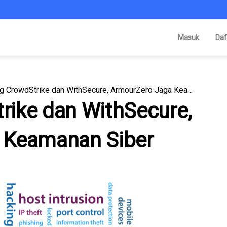
Masuk
Daf
Gandeng CrowdStrike dan WithSecure, ArmourZero Jaga Keamanan Siber
ike dan WithSecure,
 Keamanan Siber