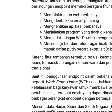
database
 antivirus tersebut, sedangkan kea
perlindungan endpoint memiliki beragam fitur lai
Memblokir situs web berbahaya
Mengidentifikasi email phishing
Menghentikan aplikasi berbahaya
Menjalankan program yang tidak dikenal
Memindai jaringan Wi-Fi untuk mengeta
Melindungi file dan folder agar tidak 
masuk daftar putih secara eksplisit (dib
Karena fitur tambahan tersebut, solusi keam
siber, termasuk serangan ransomware dan penip
tradisional.
Saat ini, penggunaan endpoint dalam bekerja s
seperti 
Work From Home
 (WFH) dan bahkan
keleluasaan bagi karyawan untuk membawa pe
perubahan ini, terdapat celah yang dapat dima
berbagai perangkat endpoint dengan berbagai
Menurut data Badan Siber dan Sandi Negara (B