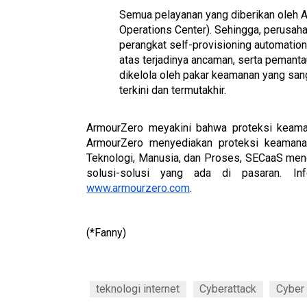
Semua pelayanan yang diberikan oleh A
Operations Center). Sehingga, perusah
perangkat self-provisioning automatio
atas terjadinya ancaman, serta pemant
dikelola oleh pakar keamanan yang sanga
terkini dan termutakhir.
ArmourZero meyakini bahwa proteksi keaman
ArmourZero menyediakan proteksi keamanan
Teknologi, Manusia, dan Proses, SECaaS men
www.armourzero.com
.
(*Fanny)
teknologi internet
Cyberattack
Cyber 