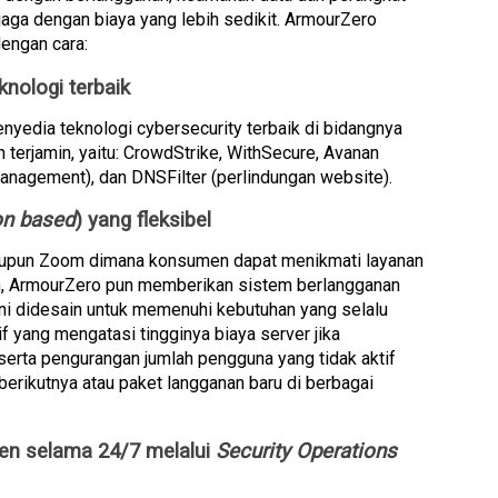
aga dengan biaya yang lebih sedikit. ArmourZero 
engan cara:
nologi terbaik
dia teknologi cybersecurity terbaik di bidangnya 
erjamin, yaitu: CrowdStrike, WithSecure, Avanan 
anagement), dan DNSFilter (perlindungan website).
on based
) yang fleksibel
taupun Zoom dimana konsumen dapat menikmati layanan 
, ArmourZero pun memberikan sistem berlangganan 
ni didesain untuk memenuhi kebutuhan yang selalu 
f yang mengatasi tingginya biaya server jika 
erta pengurangan jumlah pengguna yang tidak aktif 
erikutnya atau paket langganan baru di berbagai 
n selama 24/7 melalui 
Security Operations 