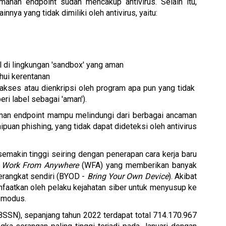
manan endpoint sudah mencakup antivirus. Selain itu, 
nnya yang tidak dimiliki oleh antivirus, yaitu:
 di lingkungan 'sandbox' yang aman
hui kerentanan
diakses atau dienkripsi oleh program apa pun yang tidak 
eri label sebagai 'aman').
anan endpoint mampu melindungi dari berbagai ancaman 
uan phishing, yang tidak dapat dideteksi oleh antivirus 
emakin tinggi seiring dengan penerapan cara kerja baru 
 
Work From Anywhere
 (WFA) yang memberikan banyak 
rangkat sendiri (BYOD - 
Bring Your Own Device
). Akibat 
nfaatkan oleh pelaku kejahatan siber untuk menyusup ke 
 modus.
SSN), sepanjang tahun 2022 terdapat total 714.170.967 