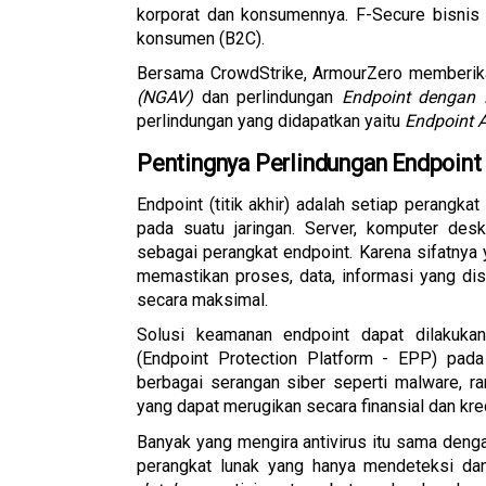
korporat dan konsumennya. F-Secure bisnis 
konsumen (B2C).
Bersama CrowdStrike, ArmourZero memberika
(NGAV)
 dan perlindungan 
Endpoint dengan E
perlindungan yang didapatkan yaitu 
Endpoint A
Pentingnya Perlindungan Endpoint
Endpoint (titik akhir) adalah setiap perangka
pada suatu jaringan. Server, komputer deskt
sebagai perangkat endpoint. Karena sifatnya y
memastikan proses, data, informasi yang dis
secara maksimal. 
Solusi keamanan endpoint dapat dilakukan
(Endpoint Protection Platform - EPP) pada 
berbagai serangan siber seperti malware, r
yang dapat merugikan secara finansial dan kre
Banyak yang mengira antivirus itu sama denga