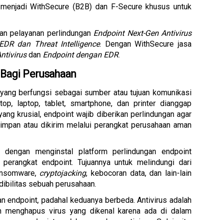
menjadi WithSecure (B2B) dan F-Secure khusus untuk 
n pelayanan perlindungan 
Endpoint Next-Gen Antivirus 
DR dan Threat Intelligence
. Dengan WithSecure jasa 
ntivirus
 dan 
Endpoint dengan EDR
. 
 Bagi Perusahaan
t yang berfungsi sebagai sumber atau tujuan komunikasi 
op, laptop, tablet, smartphone, dan printer dianggap 
ang krusial, endpoint wajib diberikan perlindungan agar 
impan atau dikirim melalui perangkat perusahaan aman 
 dengan menginstal platform perlindungan endpoint 
perangkat endpoint. Tujuannya untuk melindungi dari 
ansomware, 
cryptojacking
, kebocoran data, dan lain-lain 
dibilitas sebuah perusahaan.
n endpoint, padahal keduanya berbeda. Antivirus adalah 
perangkat lunak yang hanya mendeteksi dan menghapus virus yang dikenal karena ada di dalam 