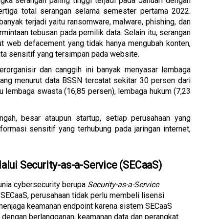
gka serangan paling tinggi terjadi pada Januari dengan 
ertiga total serangan selama semester pertama 2022. 
anyak terjadi yaitu ransomware, malware, phishing, dan 
mintaan tebusan pada pemilik data. Selain itu, serangan 
but web defacement yang tidak hanya mengubah konten, 
ata sensitif yang tersimpan pada website.
erorganisir dan canggih ini banyak menyasar lembaga 
ng menurut data BSSN tercatat sekitar 30 persen dari 
itu lembaga swasta (16,85 persen), lembaga hukum (7,23 
engah, besar ataupun startup, setiap perusahaan yang 
rmasi sensitif yang terhubung pada jaringan internet, 
lui Security-as-a-Service (SECaaS)
nia cybersecurity berupa 
Security-as-a-Service
ECaaS, perusahaan tidak perlu membeli lisensi 
 menjaga keamanan endpoint karena sistem SECaaS 
p dengan berlangganan, keamanan data dan perangkat 