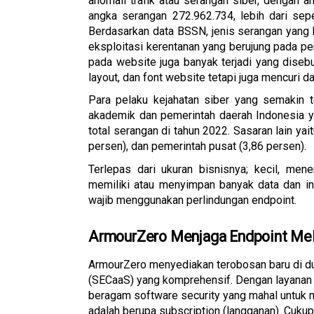
anomali trafik atau serangan siber, dengan an
angka serangan 272.962.734, lebih dari sep
Berdasarkan data BSSN, jenis serangan yang b
eksploitasi kerentanan yang berujung pada per
pada website juga banyak terjadi yang dise
layout, dan font website tetapi juga mencuri d
Para pelaku kejahatan siber yang semakin t
akademik dan pemerintah daerah Indonesia ya
total serangan di tahun 2022. Sasaran lain ya
persen), dan pemerintah pusat (3,86 persen). 
Terlepas dari ukuran bisnisnya; kecil, men
memiliki atau menyimpan banyak data dan info
wajib menggunakan perlindungan endpoint. 
ArmourZero Menjaga Endpoint Mela
ArmourZero menyediakan terobosan baru di du
(SECaaS) yang komprehensif. Dengan layanan S
beragam software security yang mahal untuk
adalah berupa subscription (langganan). Cuku