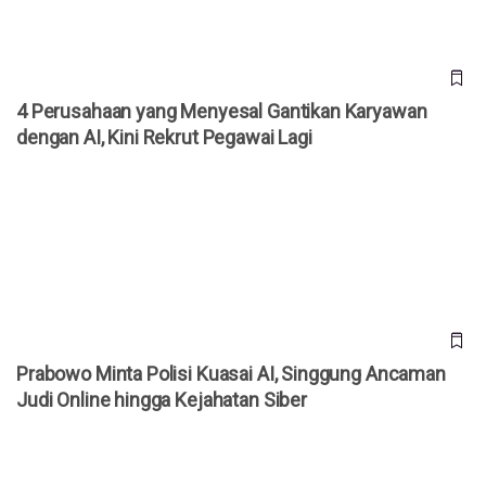
4 Perusahaan yang Menyesal Gantikan Karyawan
dengan AI, Kini Rekrut Pegawai Lagi
Prabowo Minta Polisi Kuasai AI, Singgung Ancaman Judi
Online hingga Kejahatan Siber
Prabowo Minta Polisi Kuasai AI, Singgung Ancaman
Judi Online hingga Kejahatan Siber
Ford Akui Salah Andalkan AI, Kini Rekrut 350 Engineer Lagi