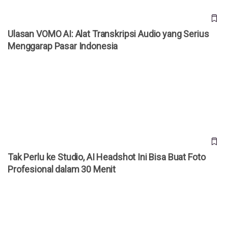
Ulasan VOMO AI: Alat Transkripsi Audio yang Serius
Menggarap Pasar Indonesia
Tak Perlu ke Studio, AI Headshot Ini Bisa Buat Foto
Profesional dalam 30 Menit
Tak Perlu ke Studio, AI Headshot Ini Bisa Buat Foto
Profesional dalam 30 Menit
4 Perusahaan yang Menyesal Gantikan Karyawan dengan AI,
Kini Rekrut Pegawai Lagi