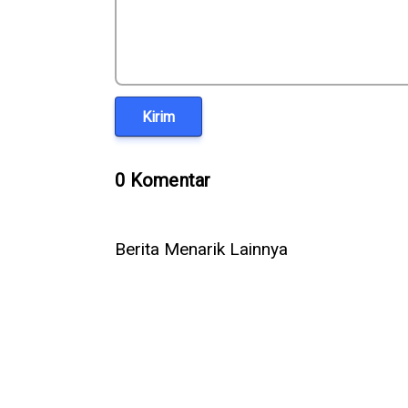
Kirim
0 Komentar
Berita Menarik Lainnya
WhatsApp Rilis 3 Fitur Baru
Kenapa Ba
untuk Grup, Kini Bisa Mention
Tiba-Tiba D
@Semua
Akhirnya B