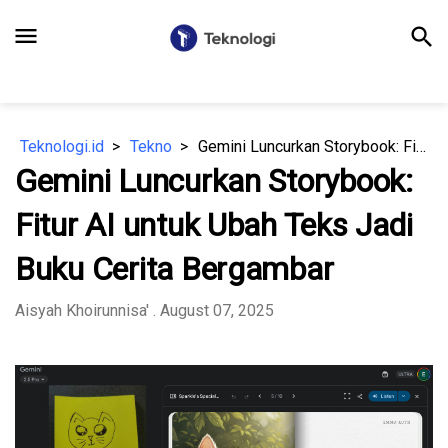
menu
search
Teknologi.id
Tekno
Gemini Luncurkan Storybook: Fitur AI untuk Ubah Teks Jadi Buku Cerita Bergambar
Gemini Luncurkan Storybook:
Fitur AI untuk Ubah Teks Jadi
Buku Cerita Bergambar
Aisyah Khoirunnisa'
. August 07, 2025