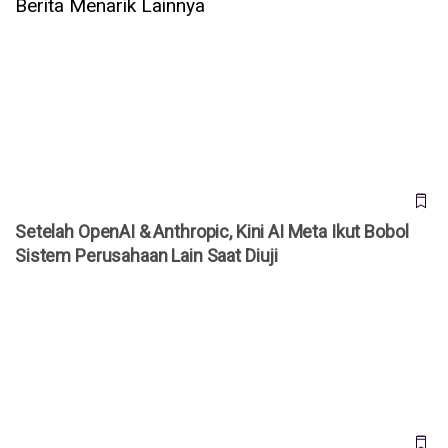
Berita Menarik Lainnya
Setelah OpenAI & Anthropic, Kini AI Meta Ikut Bobol Sistem
Perusahaan Lain Saat Diuji
Setelah OpenAI & Anthropic, Kini AI Meta Ikut Bobol
Sistem Perusahaan Lain Saat Diuji
WhatsApp Rilis 3 Fitur Baru untuk Grup, Kini Bisa Mention
@Semua