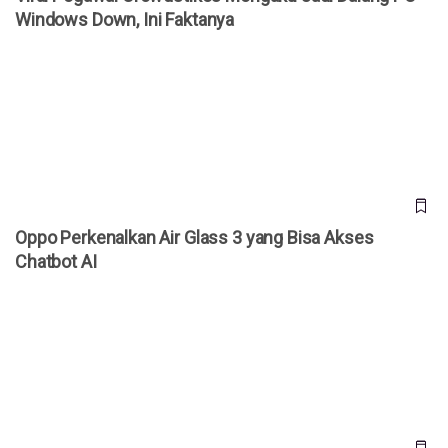
Windows Down, Ini Faktanya
Oppo Perkenalkan Air Glass 3 yang Bisa Akses Chatbot AI
Oppo Perkenalkan Air Glass 3 yang Bisa Akses
Chatbot AI
Andalkan Gerakan Tangan, Yuk Intip Cara Kerja Apple Vision
Pro!