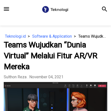
menu
search
Teknologi.id
Software & Application
Teams Wujudkan “Dunia Virtual” Melalui Fitur AR/VR Mereka
Teams Wujudkan “Dunia
Virtual” Melalui Fitur AR/VR
Mereka
Sulthon Reza
. November 04, 2021