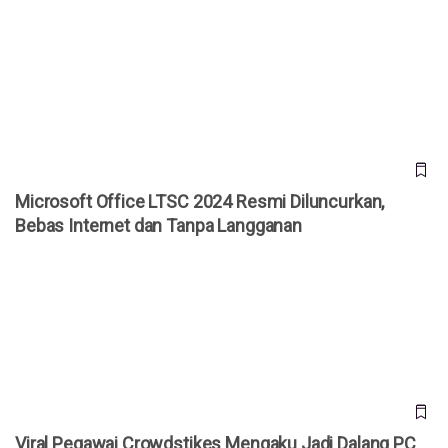
Microsoft Office LTSC 2024 Resmi Diluncurkan, Bebas
Internet dan Tanpa Langganan
Microsoft Office LTSC 2024 Resmi Diluncurkan,
Bebas Internet dan Tanpa Langganan
Viral Pegawai Crowdstikes Mengaku Jadi Dalang PC
Windows Down, Ini Faktanya
Viral Pegawai Crowdstikes Mengaku Jadi Dalang PC