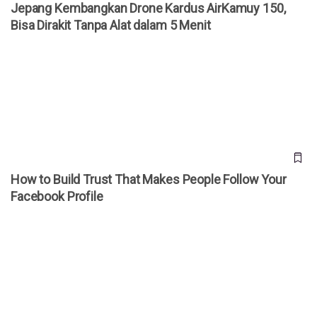
Jepang Kembangkan Drone Kardus AirKamuy 150,
Bisa Dirakit Tanpa Alat dalam 5 Menit
How to Build Trust That Makes People Follow Your
Facebook Profile
How to Build Trust That Makes People Follow Your
Facebook Profile
Talenta Digital Indonesia: Mengapa Raksasa Telekom &
Manufaktur Pindah ke Sagara