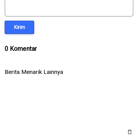
Kirim
0 Komentar
Berita Menarik Lainnya
Jepang Kembangkan Drone Kardus AirKamuy 150, Bisa
Dirakit Tanpa Alat dalam 5 Menit