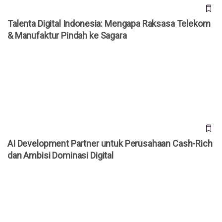
Talenta Digital Indonesia: Mengapa Raksasa Telekom
& Manufaktur Pindah ke Sagara
AI Development Partner untuk Perusahaan Cash-Rich dan
Ambisi Dominasi Digital
AI Development Partner untuk Perusahaan Cash-Rich
dan Ambisi Dominasi Digital
Backend Intelligence Sagara, solusi cerdas untuk proyek AI
yang lebih hemat