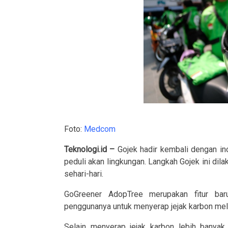
Foto:
Medcom
Teknologi.id –
Gojek hadir kembali dengan in
peduli akan lingkungan. Langkah Gojek ini dil
sehari-hari.
GoGreener AdopTree merupakan fitur ba
penggunanya untuk menyerap jejak karbon mela
Selain menyerap jejak karbon lebih banya