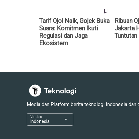
Tarif Ojol Naik, Gojek Buka
Ribuan O
Suara: Komitmen Ikuti
Jakarta Ha
Regulasi dan Jaga
Tuntutan
Ekosistem
Media dan Platform berita teknologi Indonesia dan dun
Version
arrow_drop_down
Indonesia