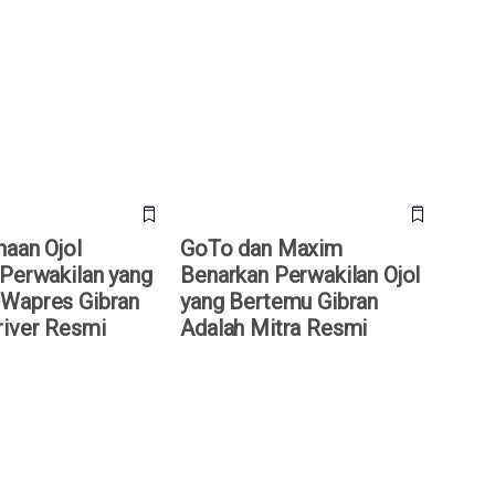
an Ojol Pastikan
GoTo dan Maxim Benarkan
 yang Bertemu
Perwakilan Ojol yang Bertemu
ran Adalah Driver
Gibran Adalah Mitra Resmi
haan Ojol
GoTo dan Maxim
 Perwakilan yang
Benarkan Perwakilan Ojol
Wapres Gibran
yang Bertemu Gibran
river Resmi
Adalah Mitra Resmi
l Demo di Jakarta
Grab Siapkan Pinjaman Rp 33
ni Tuntutan Mereka
Triliun untuk Akuisisi
Perusahaan Induk Gojek, GoTo?