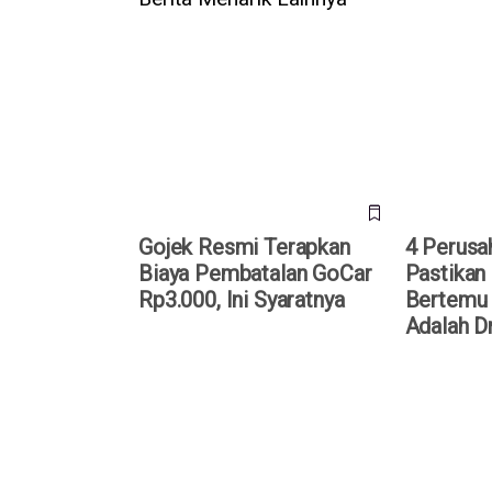
Gojek Resmi Terapkan Biaya
4 Perusaha
Pembatalan GoCar Rp3.000, Ini
Perwakilan
Syaratnya
Wapres Gib
Resmi
Gojek Resmi Terapkan
4 Perusa
Biaya Pembatalan GoCar
Pastikan
Rp3.000, Ini Syaratnya
Bertemu 
Adalah D
Tarif Ojol Naik, Gojek Buka
Ribuan Ojo
Suara: Komitmen Ikuti Regulasi
Hari Ini, I
dan Jaga Ekosistem