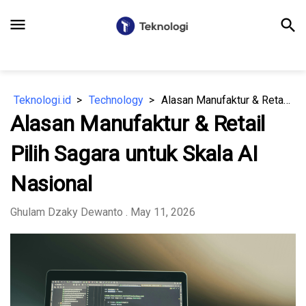
menu
search
Teknologi.id
Technology
Alasan Manufaktur & Retail Pilih Sagara untuk Skala AI Nasional
Alasan Manufaktur & Retail
Pilih Sagara untuk Skala AI
Nasional
Ghulam Dzaky Dewanto
. May 11, 2026