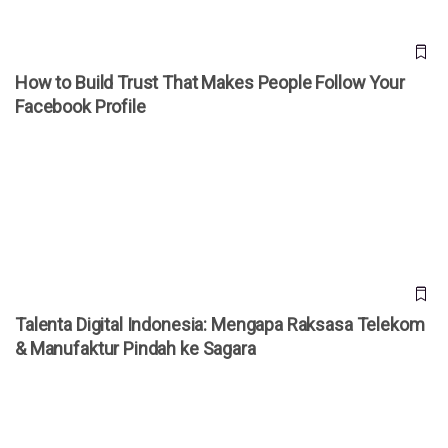
How to Build Trust That Makes People Follow Your
Facebook Profile
Talenta Digital Indonesia: Mengapa Raksasa Telekom &
Manufaktur Pindah ke Sagara
Talenta Digital Indonesia: Mengapa Raksasa Telekom
& Manufaktur Pindah ke Sagara
AI Development Partner untuk Perusahaan Cash-Rich dan
Ambisi Dominasi Digital