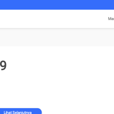
Ma
-9
Lihat Selanjutnya