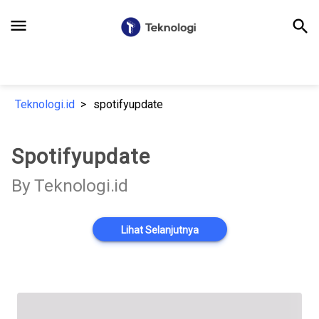
menu
search
Teknologi.id
spotifyupdate
Spotifyupdate
By Teknologi.id
Lihat Selanjutnya