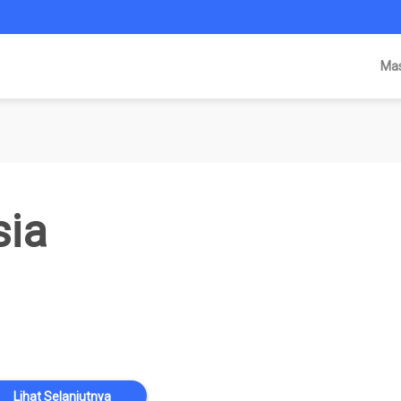
Ma
sia
Lihat Selanjutnya